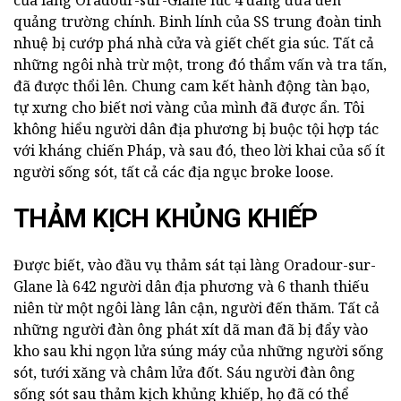
quảng trường chính. Binh lính của SS trung đoàn tinh
nhuệ bị cướp phá nhà cửa và giết chết gia súc. Tất cả
những ngôi nhà trừ một, trong đó thẩm vấn và tra tấn,
đã được thổi lên. Chung cam kết hành động tàn bạo,
tự xưng cho biết nơi vàng của mình đã được ẩn. Tôi
không hiểu người dân địa phương bị buộc tội hợp tác
với kháng chiến Pháp, và sau đó, theo lời khai của số ít
người sống sót, tất cả các địa ngục broke loose.
THẢM KỊCH KHỦNG KHIẾP
Được biết, vào đầu vụ thảm sát tại làng Oradour-sur-
Glane là 642 người dân địa phương và 6 thanh thiếu
niên từ một ngôi làng lân cận, người đến thăm. Tất cả
những người đàn ông phát xít dã man đã bị đẩy vào
kho sau khi ngọn lửa súng máy của những người sống
sót, tưới xăng và châm lửa đốt. Sáu người đàn ông
sống sót sau thảm kịch khủng khiếp, họ đã có thể