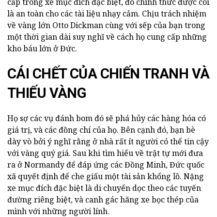
cắp trong xe mục đích đặc biệt, đó chính thức được coi
là an toàn cho các tài liệu nhạy cảm. Chịu trách nhiệm
về vàng lớn Otto Dickman cùng với sếp của bạn trong
một thời gian dài suy nghĩ về cách họ cung cấp những
kho báu lớn ở Đức.
CÁI CHẾT CỦA CHIẾN TRANH VÀ
THIẾU VÀNG
Họ sợ các vụ đánh bom đó sẽ phá hủy các hàng hóa có
giá trị, và các đồng chí của họ. Bên cạnh đó, bạn bè
dày vò bởi ý nghĩ rằng ở nhà rất ít người có thể tin cậy
với vàng quý giá. Sau khi tìm hiểu về trật tự mới đưa
ra ở Normandy để đáp ứng các Đồng Minh, Đức quốc
xã quyết định để che giấu một tài sản khổng lồ. Nặng
xe mục đích đặc biệt là di chuyển dọc theo các tuyến
đường riêng biệt, và canh gác hãng xe bọc thép của
mình với những người lính.