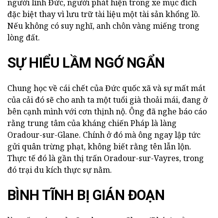
người lính Đức, người phát hiện trong xe mục đích
đặc biệt thay vì lưu trữ tài liệu một tài sản khổng lồ.
Nếu không có suy nghĩ, anh chôn vàng miếng trong
lòng đất.
SỰ HIỂU LẦM NGỚ NGẨN
Chung học về cái chết của Đức quốc xã và sự mất mát
của cải đó sẽ cho anh ta một tuổi già thoải mái, đang ở
bên cạnh mình với cơn thịnh nộ. Ông đã nghe báo cáo
rằng trung tâm của kháng chiến Pháp là làng
Oradour-sur-Glane. Chính ở đó mà ông ngay lập tức
gửi quân trừng phạt, không biết rằng tên lẫn lộn.
Thực tế đó là gần thị trấn Oradour-sur-Vayres, trong
đó trại du kích thực sự nằm.
BÌNH TĨNH BỊ GIÁN ĐOẠN