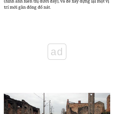
(hình ảnh hiển thị dưới đây), và để xây dựng lại một vị
trí mới gần đống đổ nát.
ad