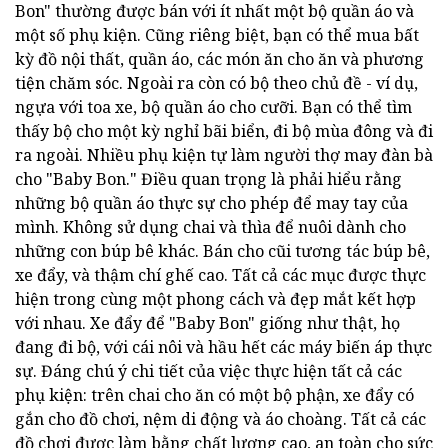
Bon" thường được bán với ít nhất một bộ quần áo và
một số phụ kiện. Cũng riêng biệt, bạn có thể mua bất
kỳ đồ nội thất, quần áo, các món ăn cho ăn và phương
tiện chăm sóc. Ngoài ra còn có bộ theo chủ đề - ví dụ,
ngựa với toa xe, bộ quần áo cho cưỡi. Bạn có thể tìm
thấy bộ cho một kỳ nghỉ bãi biển, đi bộ mùa đông và đi
ra ngoài. Nhiều phụ kiện tự làm người thợ may đàn bà
cho "Baby Bon." Điều quan trọng là phải hiểu rằng
những bộ quần áo thực sự cho phép để may tay của
mình. Không sử dụng chai và thìa để nuôi dành cho
những con búp bê khác. Bán cho cũi tương tác búp bê,
xe đẩy, và thậm chí ghế cao. Tất cả các mục được thực
hiện trong cùng một phong cách và đẹp mắt kết hợp
với nhau. Xe đẩy để "Baby Bon" giống như thật, họ
đang đi bộ, với cái nôi và hầu hết các máy biến áp thực
sự. Đáng chú ý chi tiết của việc thực hiện tất cả các
phụ kiện: trên chai cho ăn có một bộ phận, xe đẩy có
gắn cho đồ chơi, nệm di động và áo choàng. Tất cả các
đồ chơi được làm bằng chất lượng cao, an toàn cho sức