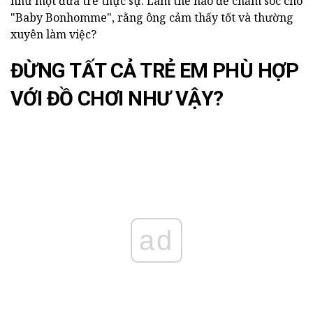
như một đứa trẻ thực sự. Làm thế nào để chăm sóc cho
"Baby Bonhomme", rằng ông cảm thấy tốt và thường
xuyên làm việc?
ĐỪNG TẤT CẢ TRẺ EM PHÙ HỢP
VỚI ĐỒ CHƠI NHƯ VẬY?
ad