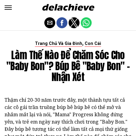
,
Trang Chủ Và Gia Đình
Con Cái
Làm Thế Nào Để Chăm Sóc Cho
"Baby Bon"? Búp Bê "Baby Bon" -
Nhận Xét
Thậm chí 20-30 năm trước đây, một thành tựu tất cả
các cô gái trần truồng búp bê búp bê có thể mở và
nhắm mắt lại và nói, "Mama" Progress không đứng
yên, và trẻ em ngày nay thích chơi trong "Baby Bon."
Đây búp bê tương tác có thể làm tất cả mọi thứ giống