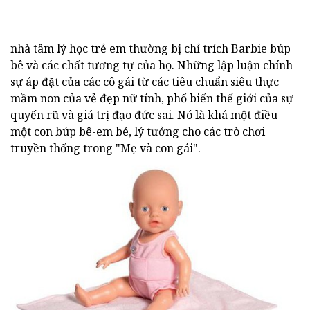
nhà tâm lý học trẻ em thường bị chỉ trích Barbie búp
bê và các chất tương tự của họ. Những lập luận chính -
sự áp đặt của các cô gái từ các tiêu chuẩn siêu thực
mầm non của vẻ đẹp nữ tính, phổ biến thế giới của sự
quyến rũ và giá trị đạo đức sai. Nó là khá một điều -
một con búp bê-em bé, lý tưởng cho các trò chơi
truyền thống trong "Mẹ và con gái".