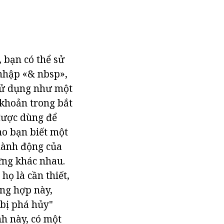
 bạn có thể sử
nhập «& nbsp»,
 sử dụng như một
 khoản trong bắt
 được dùng để
o bạn biết một
 hành động của
ứng khác nhau.
họ là cần thiết,
ờng hợp này,
 bị phá hủy"
nh này, có một