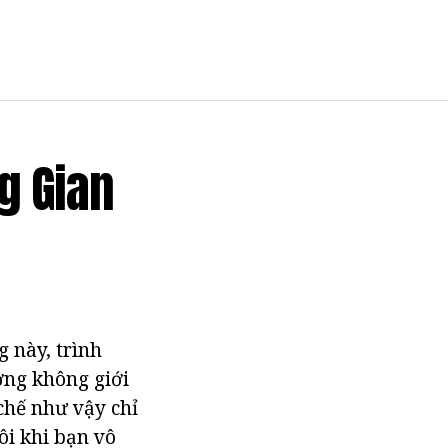
g Gian
g này, trình
ợng không giới
chế như vậy chỉ
ôi khi bạn vô