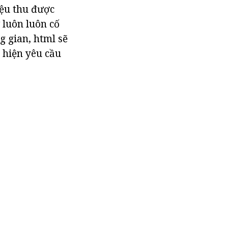
iệu thu được
 luôn luôn cố
g gian, html sẽ
 hiện yêu cầu