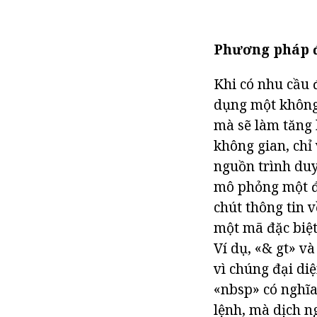
Phương pháp đ
Khi có nhu cầu 
dụng một không
mà sẽ làm tăng 
không gian, chỉ
nguồn trình duy
mô phỏng một đư
chút thông tin 
một mã đặc biệt
Ví dụ, «& gt» và
vì chúng đại di
«nbsp» có nghĩa
lệnh, mà dịch n