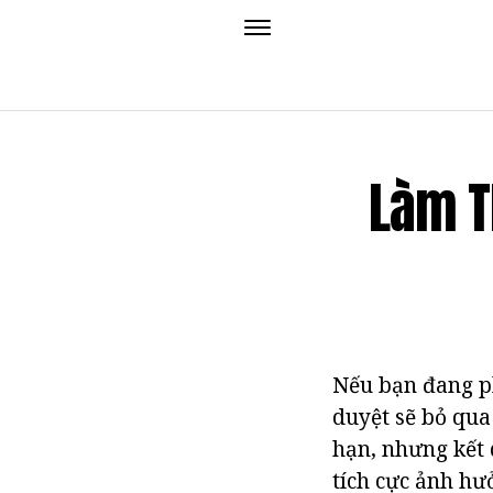
Làm T
Nếu bạn đang ph
duyệt sẽ bỏ qua
hạn, nhưng kết 
tích cực ảnh hưở