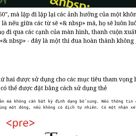
60", mà lặp đi lặp lại các ảnh hưởng của một khô
 là nếu giữa các từ sẽ «& nbsp» mã, họ sẽ luôn lu
ọ đi qua các cạnh của màn hình, thanh cuộn xuất
 «& nbsp» - đây là một thi đua hoàn thành không
ứ hai được sử dụng cho các mục tiêu tham vọng 
 có thể được đặt bằng cách sử dụng thẻ
ản mà không cần bất kỳ định dạng bổ sung. Nếu thông tin 
ùng một dòng, nếu không có dịch tự nhiên. Có một nhận xé