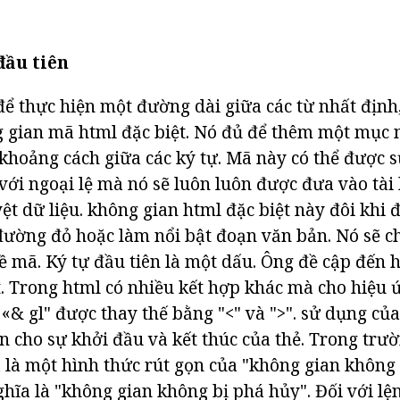
ầu tiên
để thực hiện một đường dài giữa các từ nhất định,
 gian mã html đặc biệt. Nó đủ để thêm một mục 
khoảng cách giữa các ký tự. Mã này có thể được
 với ngoại lệ mà nó sẽ luôn luôn được đưa vào tài
ệt dữ liệu. không gian html đặc biệt này đôi khi
ờng đỏ hoặc làm nổi bật đoạn văn bản. Nó sẽ ch
về mã. Ký tự đầu tiên là một dấu. Ông đề cập đến
. Trong html có nhiều kết hợp khác mà cho hiệu 
 «& gl" được thay thế bằng "<" và ">". sử dụng của 
ện cho sự khởi đầu và kết thúc của thẻ. Trong trư
 là một hình thức rút gọn của "không gian không
ghĩa là "không gian không bị phá hủy". Đối với lệ