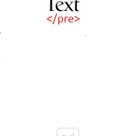
 
 . 
a