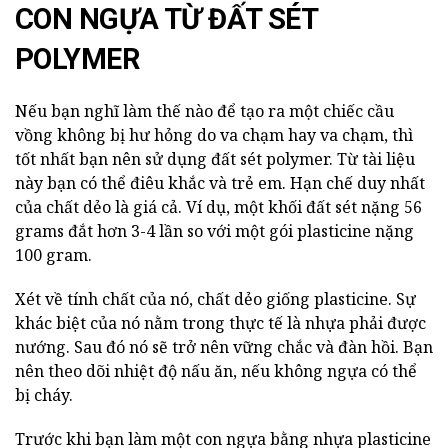
CON NGỰA TỪ ĐẤT SÉT
POLYMER
Nếu bạn nghĩ làm thế nào để tạo ra một chiếc cầu
vồng không bị hư hỏng do va chạm hay va chạm, thì
tốt nhất bạn nên sử dụng đất sét polymer. Từ tài liệu
này bạn có thể điêu khắc và trẻ em. Hạn chế duy nhất
của chất dẻo là giá cả. Ví dụ, một khối đất sét nặng 56
grams đắt hơn 3-4 lần so với một gói plasticine nặng
100 gram.
Xét về tính chất của nó, chất dẻo giống plasticine. Sự
khác biệt của nó nằm trong thực tế là nhựa phải được
nướng. Sau đó nó sẽ trở nên vững chắc và đàn hồi. Bạn
nên theo dõi nhiệt độ nấu ăn, nếu không ngựa có thể
bị cháy.
Trước khi bạn làm một con ngựa bằng nhựa plasticine