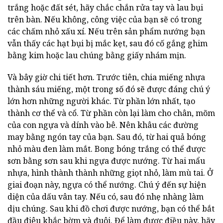
trắng hoặc đất sét, hãy chắc chắn rửa tay và lau bụi
trên bàn. Nếu không, công việc của bạn sẽ có trong
các chấm nhỏ xấu xí. Nếu trên sản phẩm nướng bạn
vẫn thấy các hạt bụi bị mắc kẹt, sau đó cố gắng ghim
bằng kim hoặc lau chúng bằng giấy nhám mịn.
Và bây giờ chi tiết hơn. Trước tiên, chia miếng nhựa
thành sáu miếng, một trong số đó sẽ được đáng chú ý
lớn hơn những người khác. Từ phần lớn nhất, tạo
thành cơ thể và cổ. Từ phần còn lại làm cho chân, mõm
của con ngựa và dính vào bê. Nên khâu các đường
may bằng ngón tay của bạn. Sau đó, từ hai quả bóng
nhỏ màu đen làm mắt. Bong bóng trắng có thể được
sơn bằng sơn sau khi ngựa được nướng. Từ hai mẩu
nhựa, hình thành thành những giọt nhỏ, làm mù tai. Ở
giai đoạn này, ngựa có thể nướng. Chú ý đến sự hiện
diện của dấu vân tay. Nếu có, sau đó nhẹ nhàng làm
dịu chúng. Sau khi đồ chơi được nướng, bạn có thể bắt
đầu điêu khắc bờm và đuôi. Để làm được điều này, hãy