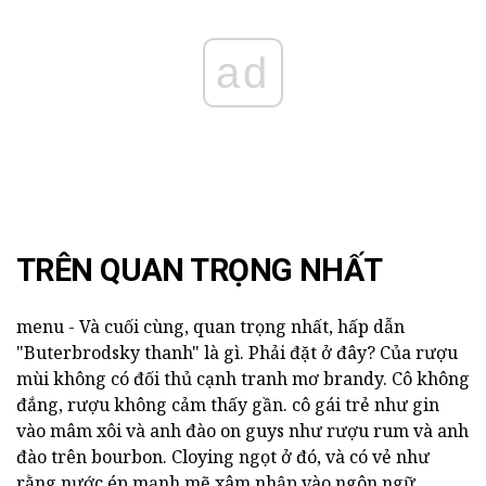
ad
TRÊN QUAN TRỌNG NHẤT
menu - Và cuối cùng, quan trọng nhất, hấp dẫn
"Buterbrodsky thanh" là gì.
Phải đặt ở đây?
Của rượu
mùi không có đối thủ cạnh tranh mơ brandy.
Cô không
đắng, rượu không cảm thấy gần.
cô gái trẻ như gin
vào mâm xôi và anh đào on guys như rượu rum và anh
đào trên bourbon.
Cloying ngọt ở đó, và có vẻ như
rằng nước ép mạnh mẽ xâm nhập vào ngôn ngữ.