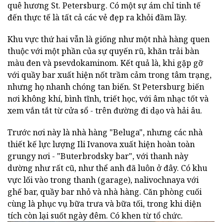
quê hương St. Petersburg.
Có một sự ám chỉ tinh tế
đến thực tế là tất cả các vẻ đẹp ra khỏi đầm lầy.
Khu vực thứ hai vẫn là giống như một nhà hàng quen
thuộc với một phần của sự quyến rũ, khăn trải bàn
màu đen và psevdokaminom.
Kết quả là, khi gặp gỡ
với quầy bar xuất hiện nốt trầm cảm trong tâm trạng,
nhưng họ nhanh chóng tan biến.
St Petersburg biến
nơi không khí, bình tĩnh, triết học, với âm nhạc tốt và
xem vắn tắt từ cửa sổ - trên đường đi dạo và hải âu.
Trước nơi này là nhà hàng "Beluga", nhưng các nhà
thiết kế lực lượng Ili Ivanova xuất hiện hoàn toàn
grungy nơi - "Buterbrodsky bar", với thanh này
dường như rất cũ, như thể anh đã luôn ở đây.
Có khu
vực lối vào trong thanh (garage), nalivochnaya với
ghế bar, quầy bar nhỏ và nhà hàng.
Căn phòng cuối
cùng là phục vụ bữa trưa và bữa tối, trong khi diện
tích còn lại suốt ngày đêm.
Có khen từ tổ chức.