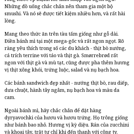
Những đồ uống chắc chắn nên tham gia một bộ
smushi.
Và nó sẽ được tiết kiệm nhiều hơn, và rất hài
lòng.
Mang theo thức ăn trên tàu tấm giống như gỗ dài.
Điền bánh mì tại một mega-gốc và rất ngon ngọt.
Rõ
ràng yêu thích trong số các du khách - thịt bò nướng,
cá trích terrine với táo và thịt gà.
Smørrebrød rất
ngon với thịt gà và mù tạt, cũng được pha thêm hương
vị thịt xông khói, trứng luộc, salad và nụ bạch hoa.
Các bánh sandwich đẹp nhất - nướng thịt bò, rau diếp,
dưa chuột, hành tây ngâm, nụ bạch hoa và màu da
cam.
Ngoài bánh mì, hãy chắc chắn để đặt hàng
dyryavochki của hươu và hươu trứng.
Họ trông giống
như bánh bao nhỏ.
Hương vị kỳ diệu.
Rán của zucchini
và khoai tây, trật tự chỉ khi đến thanh với công ty.