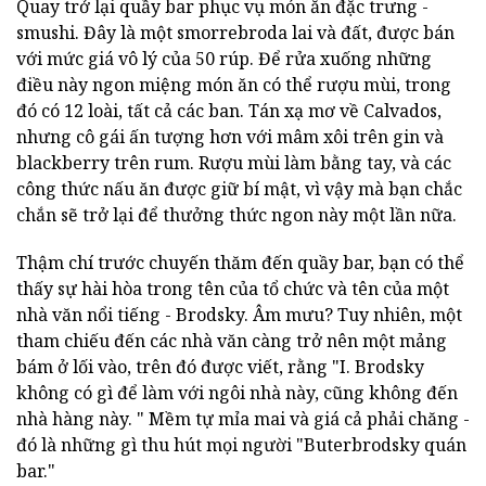
Quay trở lại quầy bar phục vụ món ăn đặc trưng -
smushi.
Đây là một smorrebroda lai và đất, được bán
với mức giá vô lý của 50 rúp.
Để rửa xuống những
điều này ngon miệng món ăn có thể rượu mùi, trong
đó có 12 loài, tất cả các ban.
Tán xạ mơ về Calvados,
nhưng cô gái ấn tượng hơn với mâm xôi trên gin và
blackberry trên rum.
Rượu mùi làm bằng tay, và các
công thức nấu ăn được giữ bí mật, vì vậy mà bạn chắc
chắn sẽ trở lại để thưởng thức ngon này một lần nữa.
Thậm chí trước chuyến thăm đến quầy bar, bạn có thể
thấy sự hài hòa trong tên của tổ chức và tên của một
nhà văn nổi tiếng - Brodsky.
Âm mưu?
Tuy nhiên, một
tham chiếu đến các nhà văn càng trở nên một mảng
bám ở lối vào, trên đó được viết,
rằng "I.
Brodsky
không có gì để làm với ngôi nhà này, cũng không đến
nhà hàng này. "
Mềm tự mỉa mai và giá cả phải chăng -
đó là những gì thu hút mọi người "Buterbrodsky quán
bar."