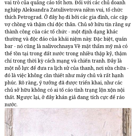
vai trò của quảng cáo tốt hơn.
Đối với các chủ doanh
nghiệp Aleksandra Zatulivetrova niềm vui, tổ chức
thích Petrograd.
Ở đây họ đi bởi các gia đình, các cặp
vợ chồng và thậm chí độc thân.
Chủ sở hữu tin rằng sự
thành công của các tổ chức - một định dạng khác
thường và độc đáo của khái niệm này.
Đặc biệt, quán
bar - nó cũng là nalivochnaya Về mặt thẩm mỹ mà có
thể tồn tại trong đất nước trong nhiều thập kỷ, thậm
chí trong thời kỳ cách mạng và chiến tranh.
Đây là
một nỗ lực để đưa ra lịch sử của thanh, nơi sửa chữa -
đó là việc không cần thiết như máy chủ và rất hạnh
phúc.
Rõ ràng, ý tưởng đã được triển khai, như các
chủ sở hữu không có ai tố cáo tình trạng lộn xộn nội
thất.
Ngược lại, ở đây khán giả đang tích cực để ráo
nước.