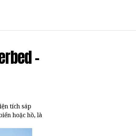
erbed -
ện tích sáp
iển hoặc hồ, là