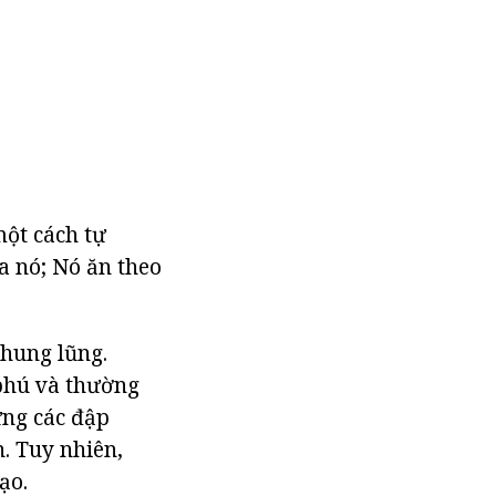
ột cách tự
a nó; Nó ăn theo
thung lũng.
phú và thường
ựng các đập
. Tuy nhiên,
ạo.