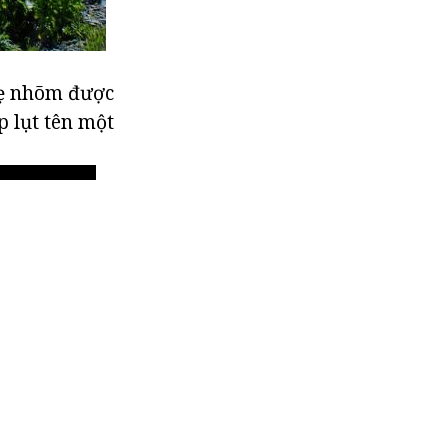
hẹ nhõm được
p lụt tên một