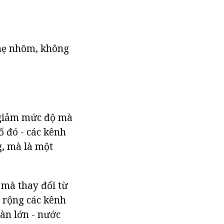
nhẹ nhõm, không
m giảm mức độ mà
ố đó - các kênh
g, mà là một
 mà thay đổi từ
 rộng các kênh
ràn lớn - nước