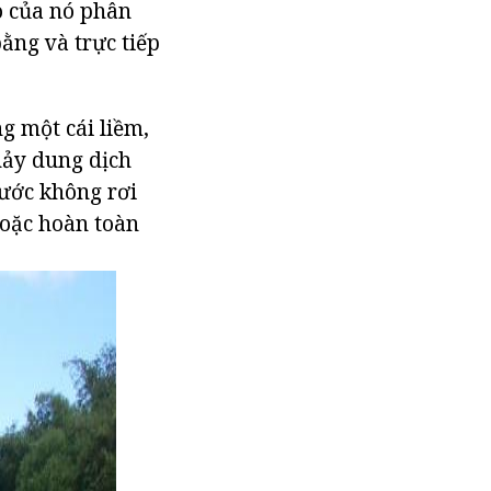
o của nó phân
ằng và trực tiếp
g một cái liềm,
hảy dung dịch
ước không rơi
hoặc hoàn toàn