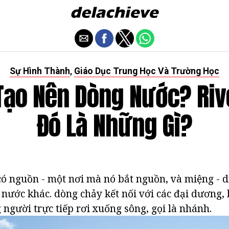
Sự Hình Thành
Giáo Dục Trung Học Và Trường Học
,
 Tạo Nên Dòng Nước? Riv
Đó Là Những Gì?
ó nguồn - một nơi mà nó bắt nguồn, và miệng - di
nước khác. dòng chảy kết nối với các đại dương, b
 người trực tiếp rơi xuống sông, gọi là nhánh.