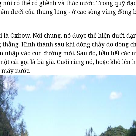
 núi có thể có ghềnh và thác nước. Trong quỹ đạ
hần dưới của thung lũng - ở các sông vùng đồng b
i là Oxbow. Nói chung, nó được thể hiện dưới dạn
 thẳng. Hình thành sau khi dòng chảy do dòng c
 nhập vào con đường mới. Sau đó, hầu hết các n
một cái gọi là bà già. Cuối cùng nó, hoặc khô lên 
à máy nước.