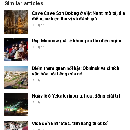
Similar articles
Cave Cave Sơn Đoòng ở Việt Nam: mô tả, địa
điểm, sự kiện thú vị và đánh giá
Du lịch
Rạp Moscow giá rẻ không xa tàu điện ngầm
Du lịch
Điểm tham quan nổi bật: Obninsk và di tích
văn hóa nổi tiếng của nó
Du lịch
Ngày lễ ở Yekaterinburg: hoạt động giải trí
Du lịch
Visa đến Emirates. tính năng thiết kế
Du lịch