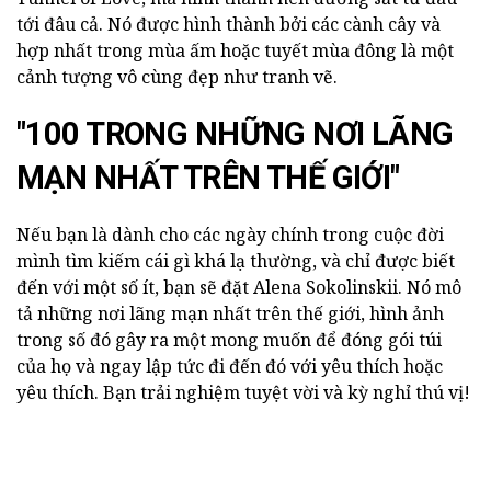
tới đâu cả. Nó được hình thành bởi các cành cây và
hợp nhất trong mùa ấm hoặc tuyết mùa đông là một
cảnh tượng vô cùng đẹp như tranh vẽ.
"100 TRONG NHỮNG NƠI LÃNG
MẠN NHẤT TRÊN THẾ GIỚI"
Nếu bạn là dành cho các ngày chính trong cuộc đời
mình tìm kiếm cái gì khá lạ thường, và chỉ được biết
đến với một số ít, bạn sẽ đặt Alena Sokolinskii. Nó mô
tả những nơi lãng mạn nhất trên thế giới, hình ảnh
trong số đó gây ra một mong muốn để đóng gói túi
của họ và ngay lập tức đi đến đó với yêu thích hoặc
yêu thích. Bạn trải nghiệm tuyệt vời và kỳ nghỉ thú vị!