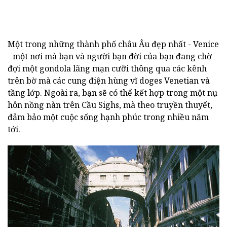
Một trong những thành phố châu Âu đẹp nhất - Venice
- một nơi mà bạn và người bạn đời của bạn đang chờ
đợi một gondola lãng mạn cưỡi thông qua các kênh
trên bờ mà các cung điện hùng vĩ doges Venetian và
tầng lớp. Ngoài ra, bạn sẽ có thể kết hợp trong một nụ
hôn nồng nàn trên Cầu Sighs, mà theo truyền thuyết,
đảm bảo một cuộc sống hạnh phúc trong nhiều năm
tới.