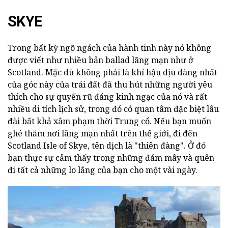
SKYE
Trong bất kỳ ngõ ngách của hành tinh này nó không
được viết như nhiều bản ballad lãng mạn như ở
Scotland. Mặc dù không phải là khí hậu dịu dàng nhất
của góc này của trái đất đã thu hút những người yêu
thích cho sự quyến rũ đáng kinh ngạc của nó và rất
nhiều di tích lịch sử, trong đó có quan tâm đặc biệt lâu
đài bất khả xâm phạm thời Trung cổ. Nếu bạn muốn
ghé thăm nơi lãng mạn nhất trên thế giới, đi đến
Scotland Isle of Skye, tên dịch là "thiên đàng". Ở đó
bạn thực sự cảm thấy trong những đám mây và quên
đi tất cả những lo lắng của bạn cho một vài ngày.