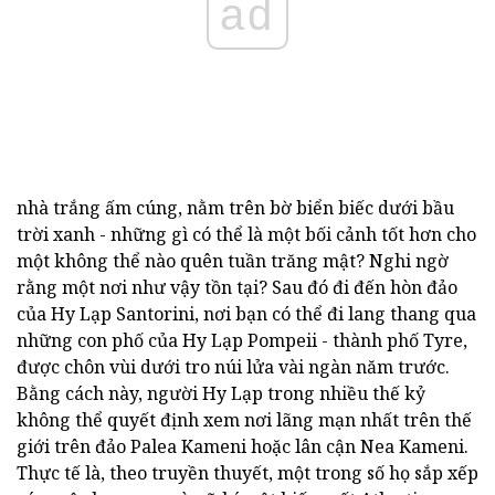
ad
nhà trắng ấm cúng, nằm trên bờ biển biếc dưới bầu
trời xanh - những gì có thể là một bối cảnh tốt hơn cho
một không thể nào quên tuần trăng mật? Nghi ngờ
rằng một nơi như vậy tồn tại? Sau đó đi đến hòn đảo
của Hy Lạp Santorini, nơi bạn có thể đi lang thang qua
những con phố của Hy Lạp Pompeii - thành phố Tyre,
được chôn vùi dưới tro núi lửa vài ngàn năm trước.
Bằng cách này, người Hy Lạp trong nhiều thế kỷ
không thể quyết định xem nơi lãng mạn nhất trên thế
giới trên đảo Palea Kameni hoặc lân cận Nea Kameni.
Thực tế là, theo truyền thuyết, một trong số họ sắp xếp