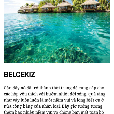
BELCEKIZ
Gần đây nó đã trở thành thời trang để cung cấp cho
các hộp yêu thích với bướm nhiệt đới sống. quà tặng
như vậy luôn luôn là một niềm vui và lòng biết ơn ở
nửa công bằng của nhân loại. Bây giờ tưởng tượng
thêm bao nhiêu niềm vui vợ chồng bạn mất toàn bộ