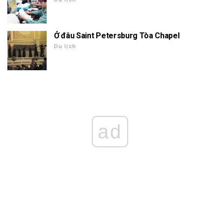
Ở đâu Saint Petersburg Tòa Chapel
Du lịch
ad