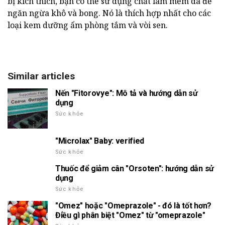
bị kích thích, bạn có thể sử dụng chất làm mềm da để
ngăn ngừa khô và bong. Nó là thích hợp nhất cho các
loại kem dưỡng ẩm phòng tắm và vòi sen.
Similar articles
Nến "Fitorovye": Mô tả và hướng dẫn sử
dụng
Sức khỏe
"Microlax" Baby: verified
Sức khỏe
Thuốc để giảm cân "Orsoten": hướng dẫn sử
dụng
Sức khỏe
"Omez" hoặc "Omeprazole" - đó là tốt hơn?
Điều gì phân biệt "Omez" từ "omeprazole"