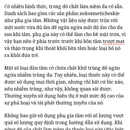
Có nhiều hình thức, trong đó chất làm mềm da có sẵn.
Danh sách bao gồm các sản phẩm nekosmeticheskie
như phụ gia tắm. Những vật liệu này được trộn với
một nước vừa đủ ấm để ngăn ngừa mất độ ẩm cho da
sau khi tắm. phụ gia này có thể làm cho bề mặt trơn, vì
vậy bạn nên ở phía trước trước khi bồn tắm
trượt mat
và thận trọng khi thoát khỏi bồn tắm hoặc loại bỏ nó
ra khỏi đứa trẻ.
Một số loại dầu tắm có chứa chất khử trùng để ngăn
ngừa nhiễm trùng da. Tuy nhiên, loại thuốc này có thể
được sử dụng mọi thời gian, nhưng chỉ bất cứ lúc nào,
nếu nhiễm trùng, như vậy, không quan sát được.
Thường xuyên sử dụng hiển thị ở một mức độ cao của
sự phá hoại và tái phát thường xuyên của nó.
Không bao giờ sử dụng phụ gia tắm với số lượng vượt
quá số lượng quy định trong hướng dẫn sử dụng. Khi
nồng độ của chất làm mềm da thuộc loại này (đặc biệt