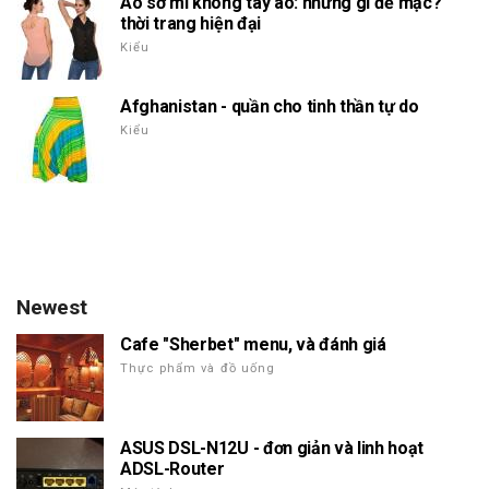
Áo sơ mi không tay áo: những gì để mặc?
thời trang hiện đại
Kiểu
Afghanistan - quần cho tinh thần tự do
Kiểu
Newest
Cafe "Sherbet" menu, và đánh giá
Thực phẩm và đồ uống
ASUS DSL-N12U - đơn giản và linh hoạt
ADSL-Router