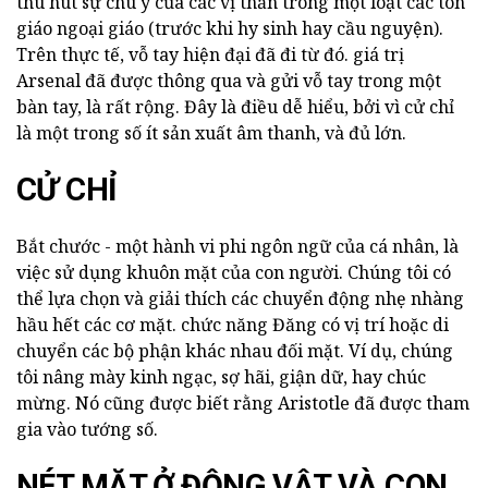
thu hút sự chú ý của các vị thần trong một loạt các tôn
giáo ngoại giáo (trước khi hy sinh hay cầu nguyện).
Trên thực tế, vỗ tay hiện đại đã đi từ đó. giá trị
Arsenal đã được thông qua và gửi vỗ tay trong một
bàn tay, là rất rộng. Đây là điều dễ hiểu, bởi vì cử chỉ
là một trong số ít sản xuất âm thanh, và đủ lớn.
CỬ CHỈ
Bắt chước - một hành vi phi ngôn ngữ của cá nhân, là
việc sử dụng khuôn mặt của con người. Chúng tôi có
thể lựa chọn và giải thích các chuyển động nhẹ nhàng
hầu hết các cơ mặt. chức năng Đăng có vị trí hoặc di
chuyển các bộ phận khác nhau đối mặt. Ví dụ, chúng
tôi nâng mày kinh ngạc, sợ hãi, giận dữ, hay chúc
mừng. Nó cũng được biết rằng Aristotle đã được tham
gia vào tướng số.
NÉT MẶT Ở ĐỘNG VẬT VÀ CON