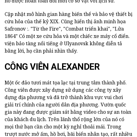
nó được hoàn toàn đổi mới cơ sở vật với lịch sử.
Cập nhật mô hình gian hàng biến thể và bảo vệ thiết bị
cứu hỏa của thế kỷ XIX. Cũng hiển thị ảnh minh họa
Safronov :. "Từ the Fire", "Combat triển khai", "Lửa
1864" Có một xe cứu hỏa và một chiếc xe máy cổ điển.
viện bảo tàng nổi tiếng ở Ulyanovsk không diễn tả
bằng lời, họ cần phải nhìn thấy.
CÔNG VIÊN ALEXANDER
Một ốc đảo tươi mát tọa lạc tại trung tâm thành phố.
Công viên được xây dựng sử dụng các công ty xây
dựng địa phương và đã trở thành khu vực vui chơi
giải trí chính của người dân địa phương. Vườn quốc
gia này đang được giám sát bằng video cho sự an toàn
của khách du lịch. Trên lãnh thổ rộng lớn của nó có
mọi thứ bạn cần cho một kỳ nghỉ thoải mái. Trong
trượt nước mở ấm, hồ bơi, bãi biển nhân tạo, rất nhiều