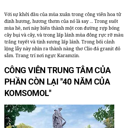
Với sự khởi đầu của mùa xuân trong công viên hoa tử
đinh hương, hương thơm của nó là say ... Trong suốt
mùa hè, nơi này biến thành một con đường rợp bóng
cây bụi và cây, và trong lấp lánh mùa đông rực rỡ màu
trắng tuyết và tinh sương lấp lánh. Trong bối cảnh
lộng lẫy này nhìn ra thành nàng thơ Clio đá granit đỏ
sẫm. Trang trí nơi ngực Karamzin.
CÔNG VIÊN TRUNG TÂM CỦA
PHẦN CÒN LẠI "40 NĂM CỦA
KOMSOMOL"