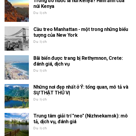
Trong đó nước là núi Kenya? Hình ảnh của
núi Kenya
Du lịch
Cầu treo Manhattan - một trong những biểu
tượng của New York
Du lịch
Bãi biển được trang bị Rethymnon, Crete:
đánh giá, dịch vụ
Du lịch
Những nơi đẹp nhất ở Ý: tổng quan, mô tả và
SỰ THẬT THÚ VỊ
Du lịch
Trung tâm giải trí "neo" (Nizhnekamsk): mô
tả, dịch vụ, đánh giá
Du lịch