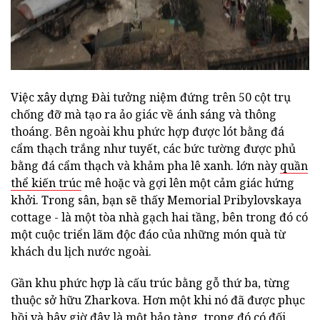
Việc xây dựng Đài tưởng niệm đứng trên 50 cột trụ
chống đỡ mà tạo ra ảo giác về ánh sáng và thông
thoáng. Bên ngoài khu phức hợp được lót bằng đá
cẩm thạch trắng như tuyết, các bức tường được phủ
bằng đá cẩm thạch và khảm pha lê xanh. lớn này
quần
thể kiến trúc
mê hoặc và gợi lên một cảm giác hứng
khởi. Trong sân, bạn sẽ thấy Memorial Pribylovskaya
cottage - là một tòa nhà gạch hai tầng, bên trong đó có
một cuộc triển lãm độc đáo của những món quà từ
khách du lịch nước ngoài.
Gần khu phức hợp là cấu trúc bằng gỗ thứ ba, từng
thuộc sở hữu Zharkova. Hơn một khi nó đã được phục
hồi và bây giờ đây là một bảo tàng, trong đó có đối