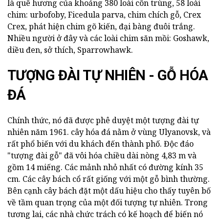
là quê hương của khoảng 380 loài côn trùng, 58 loài
chim: urbofoby, Ficedula parva, chim chích gỗ, Crex
Crex, phát hiện chim gõ kiến, đại bàng đuôi trắng.
Nhiều người ở đây và các loài chim săn mồi: Goshawk,
diều đen, sở thích, Sparrowhawk.
TƯỢNG ĐÀI TỰ NHIÊN - GỖ HÓA
ĐÁ
Chính thức, nó đã được phê duyệt một tượng đài tự
nhiên năm 1961. cây hóa đá nằm ở vùng Ulyanovsk, và
rất phổ biến với du khách đến thành phố. Độc đáo
"tượng đài gỗ" đã vôi hóa chiều dài nòng 4,83 m và
gồm 14 miếng. Các mảnh nhỏ nhất có đường kính 35
cm. Các cây bách cổ rất giống với một gỗ bình thường.
Bên cạnh cây bách đặt một dấu hiệu cho thấy tuyên bố
về tầm quan trọng của một đối tượng tự nhiên. Trong
tương lai, các nhà chức trách có kế hoạch để biến nó