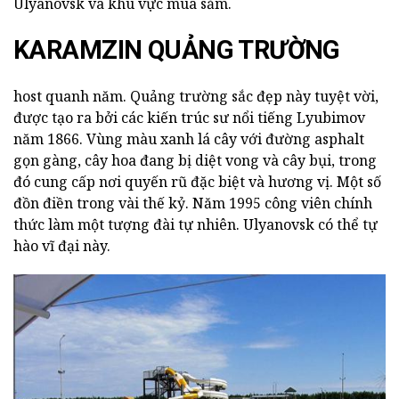
Ulyanovsk và khu vực mua sắm.
KARAMZIN QUẢNG TRƯỜNG
host quanh năm. Quảng trường sắc đẹp này tuyệt vời,
được tạo ra bởi các kiến trúc sư nổi tiếng Lyubimov
năm 1866. Vùng màu xanh lá cây với đường asphalt
gọn gàng, cây hoa đang bị diệt vong và cây bụi, trong
đó cung cấp nơi quyến rũ đặc biệt và hương vị. Một số
đồn điền trong vài thế kỷ. Năm 1995 công viên chính
thức làm một tượng đài tự nhiên. Ulyanovsk có thể tự
hào vĩ đại này.