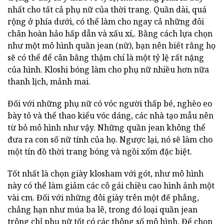
nhất cho tất cả phụ nữ của thời trang. Quần dài, quá
rộng ở phía dưới, có thể làm cho ngay cả những đôi
chân hoàn hảo hấp dẫn và xấu xí,. Bằng cách lựa chọn
như một mô hình quần jean (nữ), bạn nên biết rằng họ
sẽ có thể để cân bằng thậm chí là một tỷ lệ rất nặng
của hình. Kloshi bóng làm cho phụ nữ nhiều hơn nữa
thanh lịch, mảnh mai.
Đối với những phụ nữ có vóc người thấp bé, nghèo eo
bày tỏ và thể thao kiểu vóc dáng, các nhà tạo mẫu nên
từ bỏ mô hình như vậy. Những quần jean không thể
đưa ra con số nữ tính của họ. Ngược lại, nó sẽ làm cho
một tín đồ thời trang bóng và ngồi xổm đặc biệt.
Tốt nhất là chọn giày klosham với gót, như mô hình
này có thể làm giảm các cô gái chiều cao hình ảnh một
vài cm. Đối với những đôi giày trên một đế phẳng,
chẳng hạn như múa ba lê, trong đó loại quần jean
trông chỉ phụ nữ tốt có các thông số mô hình. Để chọn