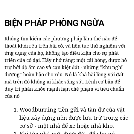
BIỆN PHÁP PHÒNG NGỪA
Không tìm kiếm các phương pháp làm thế nào để
thoát khỏi rêu trên bãi cỏ, và liên tục thử nghiệm với
ứng dụng của họ, không tạo điều kiện cho sự phát
triển của cỏ dại. Hãy nhớ rằng: một cái bóng, được hỗ
trợ bởi độ ẩm cao và cạn kiệt đất - những "khu nghỉ
dưỡng" hoàn hảo cho rêu. Nó là khá hài lòng với đất
mà trên đó không ai khác sống sót. Lệnh cơ bản để
duy trì phần khỏe mạnh hạn chế phạm vi tiêu chuẩn
của nó.
Woodburning tiền gửi và tàn dư của vật
liệu xây dựng nên được lưu trữ trong các
cơ sở - một nhà để xe hoặc nhà kho.
Khi tòa nhà mới được đặt, để cho nó