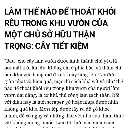
LÀM THẾ NÀO ĐỂ THOÁT KHỎI
RÊU TRONG KHU VƯỜN CỦA
MỘT CHỦ SỞ HỮU THẬN
TRỌNG: CÂY TIẾT KIỆM
"Râu" cho cây làm vườn được hình thành chủ yếu là
nơi mặt trời ấm đủ. Không chỉ ở phía bắc, và thậm chí
nếu khu vực bóng mờ ở vị trí này tăng lên. Các đơn
giản nhất và hiệu quả, mặc dù cách khá vất vả như thế
nào để thoát khỏi rêu trong khu vườn của người làm
vườn dai dẳng, là cơ khí, thủ công làm sạch thân. Đối
với điều này là một scraper gỗ hoặc nhựa được nhìn
không quá khó. Moss lớp được lấy ra để gỗ khỏe
mạnh, để có ngay cả những dấu vết nhỏ của thảm thực
vật không mong muốn. Làm tốt hơn vào mùa xuân: