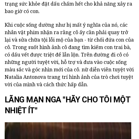
trạng sức khỏe đặt dấu chấm hết cho khả năng xảy ra
bao giờ có con.
Khi cuộc sống dường như bị mất ý nghĩa của nó, các
nhân vật phim nhận ra rằng cô ấy cần phải quay trở
lại và sửa chữa tội lỗi mộ của bạn - từ chối đứa con của
cô. Trong suốt hình ảnh cô đang tìm kiếm con trai bà,
có dấu vết được triệt để lẫn lộn. Trên đường đi cô có
những người tuyệt vời, hỗ trợ và đưa vào cuộc sống
màu sắc và góc nhìn mới của cô. nữ diễn viên tuyệt vời
Natalia Antonova trang trí hình ảnh của trò chơi tuyệt
vời của mình và cách thức hấp dẫn.
LÃNG MẠN NGA "HÃY CHO TÔI MỘT
NHIỆT ÍT"