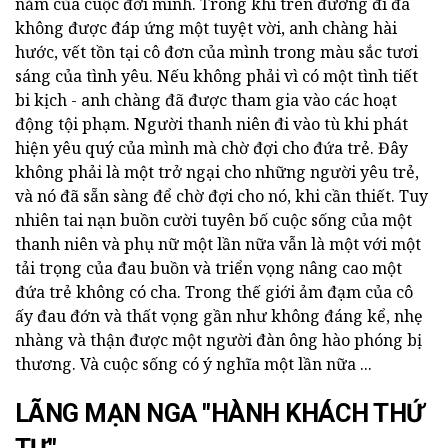
năm của cuộc đời mình. Trong khi trên đường đi đã
không được đáp ứng một tuyệt vời, anh chàng hài
hước, vết tồn tại cô đơn của mình trong màu sắc tươi
sáng của tình yêu. Nếu không phải vì có một tình tiết
bi kịch - anh chàng đã được tham gia vào các hoạt
động tội phạm. Người thanh niên đi vào tù khi phát
hiện yêu quý của mình mà chờ đợi cho đứa trẻ. Đây
không phải là một trở ngại cho những người yêu trẻ,
và nó đã sẵn sàng để chờ đợi cho nó, khi cần thiết. Tuy
nhiên tai nạn buồn cười tuyên bố cuộc sống của một
thanh niên và phụ nữ một lần nữa vẫn là một với một
tải trọng của đau buồn và triển vọng nâng cao một
đứa trẻ không có cha. Trong thế giới ảm đạm của cô
ấy đau đớn và thất vọng gần như không đáng kể, nhẹ
nhàng và thận được một người đàn ông hào phóng bị
thương. Và cuộc sống có ý nghĩa một lần nữa ...
LÃNG MẠN NGA "HÀNH KHÁCH THỨ