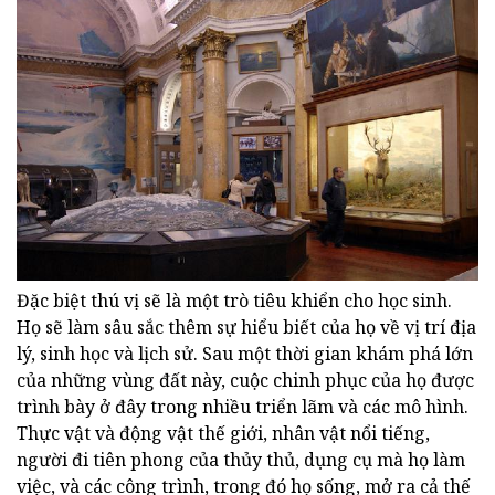
Đặc biệt thú vị sẽ là một trò tiêu khiển cho học sinh.
Họ sẽ làm sâu sắc thêm sự hiểu biết của họ về vị trí địa
lý, sinh học và lịch sử. Sau một thời gian khám phá lớn
của những vùng đất này, cuộc chinh phục của họ được
trình bày ở đây trong nhiều triển lãm và các mô hình.
Thực vật và động vật thế giới, nhân vật nổi tiếng,
người đi tiên phong của thủy thủ, dụng cụ mà họ làm
việc, và các công trình, trong đó họ sống, mở ra cả thế