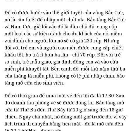
Để có được bước vào thế giới tuyết của vùng Bắc Cực,
nó là cần thiết để nhập một chút nĩa. Bảo tàng Bắc Cực
và Nam Cực, giá lối vào đó là dân chủ đủ, cung cấp
một loạt các sự kiện dành cho du khách của nó. niềm
vui dành cho người lớn nó sẽ có giá 230 rúp. Nhưng
đối với trẻ em và người cao niên được cung cấp chiết
khấu tốt, họ trả ít hơn ba lần - chỉ 70 rúp. Đối với trẻ
sơ sinh, trẻ mẫu giáo, gia đình đông con và vào cửa
miễn phí khuyết tật. Bên cạnh đó, mỗi thứ năm thứ ba
của tháng là miễn phí, không có lệ phí nhập cảnh, bảo
tàng mở cửa cho sinh viên.
Để có thời gian để mua một vé đến tối đa là 17.30. Sau
đó doanh thu phòng vé sẽ được đóng lại. Bảo tàng mở
cửa từ Thứ Ba đến Thứ Bảy từ 10 giờ sáng đến 18 giờ
chiều. Ngày chủ nhật, nó đóng một giờ trước đó, vì vậy
lịch trình di chuyển bằng tiền mặt - đó là mở cửa đến
16.30. Thứ Hai - đóng cửa.