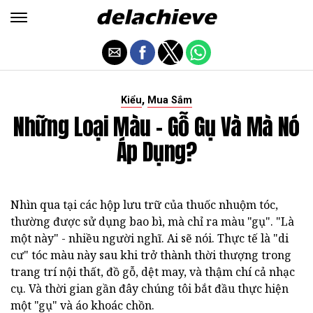
,
Kiểu
Mua Sắm
Những Loại Màu - Gỗ Gụ Và Mà Nó
Áp Dụng?
Nhìn qua tại các hộp lưu trữ của thuốc nhuộm tóc,
thường được sử dụng bao bì, mà chỉ ra màu "gụ". "Là
một này" -
nhiều người nghĩ. Ai sẽ nói. Thực tế là "di
cư" tóc màu này sau khi trở thành thời thượng trong
trang trí nội thất, đồ gỗ, dệt may, và thậm chí cả nhạc
cụ. Và thời gian gần đây chúng tôi bắt đầu thực hiện
một "gụ" và áo khoác chồn.