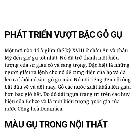
PHÁT TRIỂN VƯỢT BẬC GỖ GỤ
Một nơi nào đó ở giữa thế kỷ XVIII ở châu Âu và châu
Mỹ đến giờ gụ tốt nhất. Nó đã trở thành một biểu
tượng của sự giàu có và sang trọng. Đặc biệt là những
người giàu ra lệnh cho nó để cung điện của họ và đã
leo ra khỏi nó sàn. gỗ gụ màu
Nó nổi tiếng đến nỗi ông
bắt đầu vẽ và dệt may. Gỗ các nước xuất khẩu lớn giàu
hơn bao giờ hết. Do đó dái ngựa trang trí trên các huy
hiệu của Belize và là một biểu tượng quốc gia của
nước Cộng hoà Dominica.
MÀU GỤ TRONG NỘI THẤT