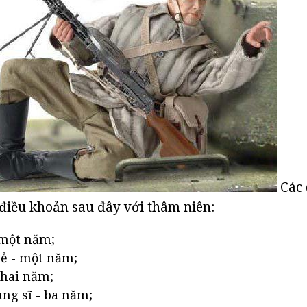
Các 
c điều khoản sau đây với thâm niên:
 một năm;
rẻ - một năm;
 hai năm;
ung sĩ - ba năm;