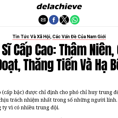
Tin Tức Và Xã Hội
Các Vấn Đề Của Nam Giới
,
 Sĩ Cấp Cao: Thâm Niên,
Đoạt, Thăng Tiến Và Hạ B
 (cấp bậc) được chỉ định cho phó chỉ huy trung độ
 chịu trách nhiệm nhất trong số những người lính. 
ty vì có nhiều trung đội.