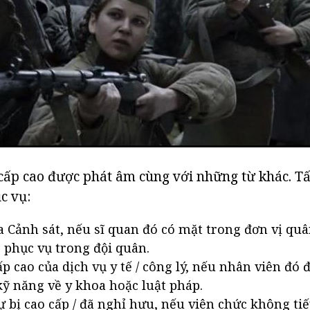
 cấp cao được phát âm cùng với những từ khác. Tấ
c vụ:
a Cảnh sát, nếu sĩ quan đó có mặt trong đơn vị quân
 phục vụ trong đội quân.
p cao của dịch vụ y tế / công lý, nếu nhân viên đó 
ỹ năng về y khoa hoặc luật pháp.
ự bị cao cấp / đã nghỉ hưu, nếu viên chức không ti