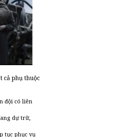
t cả phụ thuộc
 đội có liên
đang dự trữ,
ếp tục phục vụ