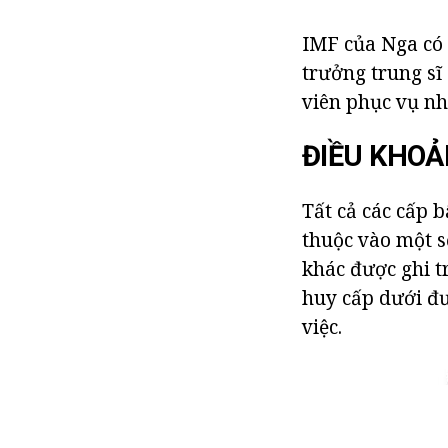
IMF của Nga có 
trưởng trung sĩ
viên phục vụ nh
ĐIỀU KHOẢ
Tất cả các cấp 
thuộc vào một số
khác được ghi t
huy cấp dưới đ
việc.