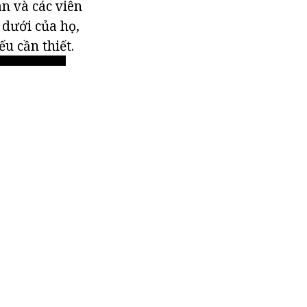
an và các viên
 dưới của họ,
u cần thiết.