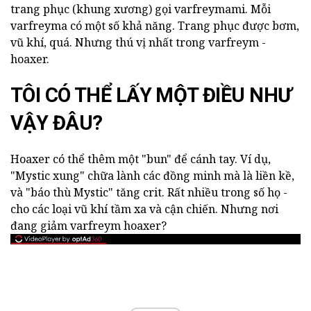
trang phục (khung xương) gọi varfreymami. Mỗi
varfreyma có một số khả năng. Trang phục được bơm,
vũ khí, quá. Nhưng thú vị nhất trong varfreym -
hoaxer.
TÔI CÓ THỂ LẤY MỘT ĐIỀU NHƯ
VẬY ĐÂU?
Hoaxer có thể thêm một "bun" để cánh tay. Ví dụ,
"Mystic xung" chữa lành các đồng minh mà là liền kề,
và "báo thù Mystic" tăng crit. Rất nhiều trong số họ -
cho các loại vũ khí tầm xa và cận chiến. Nhưng nơi
đang giảm varfreym hoaxer?