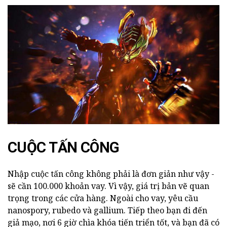
CUỘC TẤN CÔNG
Nhập cuộc tấn công không phải là đơn giản như vậy -
sẽ cần 100.000 khoản vay. Vì vậy, giá trị bản vẽ quan
trọng trong các cửa hàng. Ngoài cho vay, yêu cầu
nanospory, rubedo và gallium. Tiếp theo bạn đi đến
giả mạo, nơi 6 giờ chìa khóa tiến triển tốt, và bạn đã có