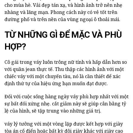
cho mùa hè. Vải đẹp tán xạ, và hình ảnh trở nên nhẹ
nhàng và lãng mạn. Phong cách này có vẻ tốt trên
đường phố và trên nền của vùng ngoại ô thoải mái.
TỪ NHỮNG GÌ ĐỂ MẶC VÀ PHÙ
HỢP?
Cô gái trong váy luôn trông nữ tính và hấp dẫn hơn so
với quần jean thực tế. Thu thập các hình ảnh với một
chiếc váy với một chuyến tàu, nó là cần thiết để xác
định thứ tự của hiệu ứng bạn muốn đạt được.
Đối với cuộc sống hàng ngày váy phù hợp nhất với một
sự bất đối xứng nhẹ. cắt giảm này sẽ giúp cân bằng tỷ
lệ của hình, sẽ tập trung vào những giá trị.
váy lý tưởng với một vòng lặp được kết hợp với giày
tòa án cổ điển hoặc bất kỳ đôi giày khác với giày cao