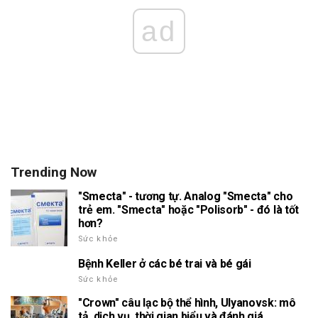
ad
Trending Now
"Smecta" - tương tự. Analog "Smecta" cho
trẻ em. "Smecta" hoặc "Polisorb" - đó là tốt
hơn?
Sức khỏe
Bệnh Keller ở các bé trai và bé gái
Sức khỏe
"Crown" câu lạc bộ thể hình, Ulyanovsk: mô
tả, dịch vụ, thời gian biểu và đánh giá