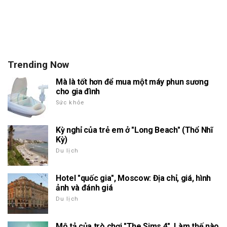
Trending Now
Mà là tốt hơn để mua một máy phun sương
cho gia đình
Sức khỏe
Kỳ nghỉ của trẻ em ở "Long Beach" (Thổ Nhĩ
Kỳ)
Du lịch
Hotel "quốc gia", Moscow: Địa chỉ, giá, hình
ảnh và đánh giá
Du lịch
Mô tả của trò chơi "The Sims 4". Làm thế nào