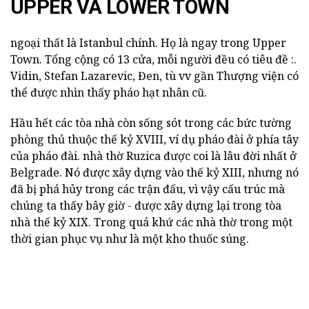
UPPER VÀ LOWER TOWN
ngoại thất là Istanbul chính. Họ là ngay trong Upper
Town. Tổng cộng có 13 cửa, mỗi người đều có tiêu đề :.
Vidin, Stefan Lazarevic, Đen, tù vv gần Thượng viện có
thể được nhìn thấy pháo hạt nhân cũ.
Hầu hết các tòa nhà còn sống sót trong các bức tường
phòng thủ thuộc thế kỷ XVIII, ví dụ pháo đài ở phía tây
của pháo đài. nhà thờ Ruzica được coi là lâu đời nhất ở
Belgrade. Nó được xây dựng vào thế kỷ XIII, nhưng nó
đã bị phá hủy trong các trận đấu, vì vậy cấu trúc mà
chúng ta thấy bây giờ - được xây dựng lại trong tòa
nhà thế kỷ XIX. Trong quá khứ các nhà thờ trong một
thời gian phục vụ như là một kho thuốc súng.