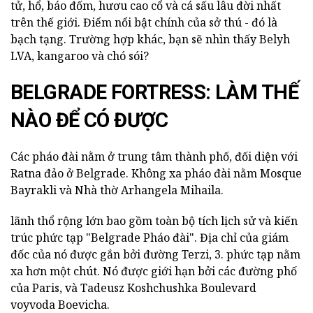
tử, hổ, báo đốm, hươu cao cổ và cá sấu lâu đời nhất
trên thế giới. Điểm nổi bật chính của sở thú - đó là
bạch tạng. Trường hợp khác, bạn sẽ nhìn thấy Belyh
LVA, kangaroo và chó sói?
BELGRADE FORTRESS: LÀM THẾ
NÀO ĐỂ CÓ ĐƯỢC
Các pháo đài nằm ở trung tâm thành phố, đối diện với
Ratna đảo ở Belgrade. Không xa pháo đài nằm Mosque
Bayrakli và Nhà thờ Arhangela Mihaila.
lãnh thổ rộng lớn bao gồm toàn bộ tích lịch sử và kiến
trúc phức tạp "Belgrade Pháo đài". Địa chỉ của giám
đốc của nó được gắn bởi đường Terzi, 3. phức tạp nằm
xa hơn một chút. Nó được giới hạn bởi các đường phố
của Paris, và Tadeusz Koshchushka Boulevard
voyvoda Boevicha.