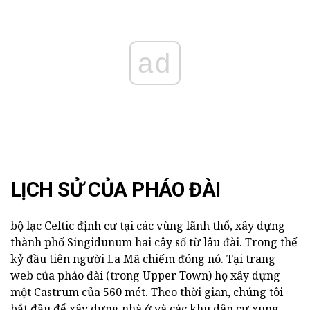
ad
LỊCH SỬ CỦA PHÁO ĐÀI
bộ lạc Celtic định cư tại các vùng lãnh thổ, xây dựng
thành phố Singidunum hai cây số từ lâu đài. Trong thế
kỷ đầu tiên người La Mã chiếm đóng nó. Tại trang
web của pháo đài (trong Upper Town) họ xây dựng
một Castrum của 560 mét. Theo thời gian, chúng tôi
bắt đầu để xây dựng nhà ở và các khu dân cư xung