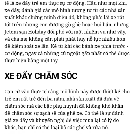
tế là xe đẩy trẻ em thực sự cơ động. Hầu như mọi khi,
xe đẩy, đánh giá các mô hình tương tự từ các nhà sản
xuất khác chứng minh điều đó, không phải lái xe rất
tốt trên những con đường gồ ghề hoặc bụi bẩn, nhưng
Jetem sạn Holiday đối phó với một nhiệm vụ như vậy,
và cha mẹ không cần phải phát huy nỗ lực nhiều hơn
để kiểm soát xe lăn. Kể từ khi các bánh xe phía trước -
cơ động, ngay cả những cú ngoặt gấp nhất có thể được
thực hiện bằng một tay.
XE ĐẨY CHĂM SÓC
Căn cứ vào thực tế rằng mô hình này được thiết kế cho
trẻ em rất trẻ đến ba năm, nhà sản xuất đã đưa về
chăm sóc mà các bậc phụ huynh đã không khó khăn
để chăm sóc sự sạch sẽ của ghế xe. Có thể là sự đánh
giá xe đẩy và khuyến nghị để việc mua lại có lý do
khác, bạn chỉ có thể loại bỏ các ghế và rửa nó.