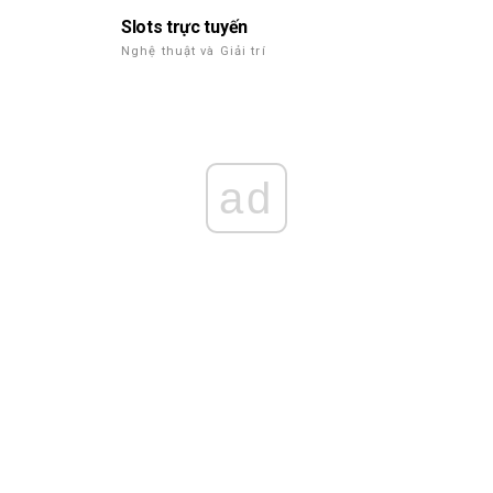
Slots trực tuyến
Nghệ thuật và Giải trí
ad