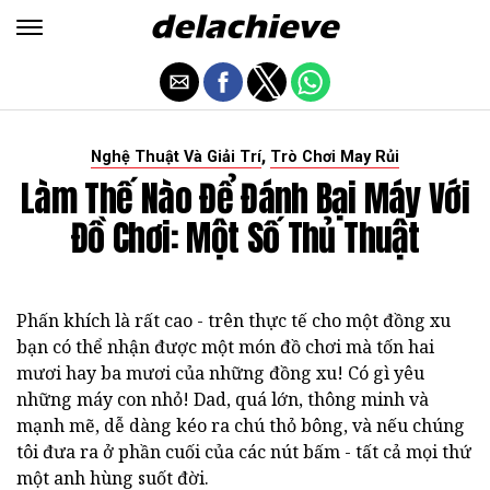
,
Nghệ Thuật Và Giải Trí
Trò Chơi May Rủi
Làm Thế Nào Để Đánh Bại Máy Với
Đồ Chơi: Một Số Thủ Thuật
Phấn khích là rất cao - trên thực tế cho một đồng xu
bạn có thể nhận được một món đồ chơi mà tốn hai
mươi hay ba mươi của những đồng xu! Có gì yêu
những máy con nhỏ! Dad, quá lớn, thông minh và
mạnh mẽ, dễ dàng kéo ra chú thỏ bông, và nếu chúng
tôi đưa ra ở phần cuối của các nút bấm - tất cả mọi thứ
một anh hùng suốt đời.