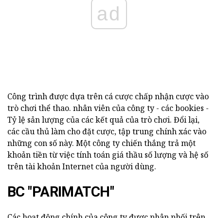
ad
Công trình được dựa trên cá cược chấp nhận cược vào
trò chơi thể thao. nhân viên của công ty - các bookies -
Tỷ lệ sản lượng của các kết quả của trò chơi. Đổi lại,
các cầu thủ làm cho đặt cược, tập trung chính xác vào
những con số này. Một công ty chiến thắng trả một
khoản tiền từ việc tính toán giá thầu số lượng và hệ số
trên tài khoản Internet của người dùng.
BC "PARIMATCH"
Các hoạt động chính của công ty được phân phối trên