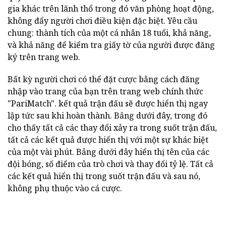
gia khác trên lãnh thổ trong đó văn phòng hoạt động,
không đẩy người chơi điều kiện đặc biệt. Yêu cầu
chung: thành tích của một cá nhân 18 tuổi, khả năng,
và khả năng để kiểm tra giấy tờ của người được đăng
ký trên trang web.
Bất kỳ người chơi có thể đặt cược bằng cách đăng
nhập vào trang của bạn trên trang web chính thức
"PariMatch". kết quả trận đấu sẽ được hiển thị ngay
lập tức sau khi hoàn thành. Bảng dưới đây, trong đó
cho thấy tất cả các thay đổi xảy ra trong suốt trận đấu,
tất cả các kết quả được hiển thị với một sự khác biệt
của một vài phút. Bảng dưới đây hiển thị tên của các
đội bóng, số điểm của trò chơi và thay đổi tỷ lệ. Tất cả
các kết quả hiển thị trong suốt trận đấu và sau nó,
không phụ thuộc vào cá cược.