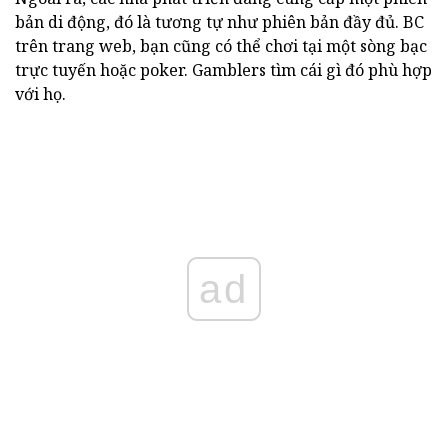
bản di động, đó là tương tự như phiên bản đầy đủ. BC
trên trang web, bạn cũng có thể chơi tại một sòng bạc
trực tuyến hoặc poker. Gamblers tìm cái gì đó phù hợp
với họ.
ad