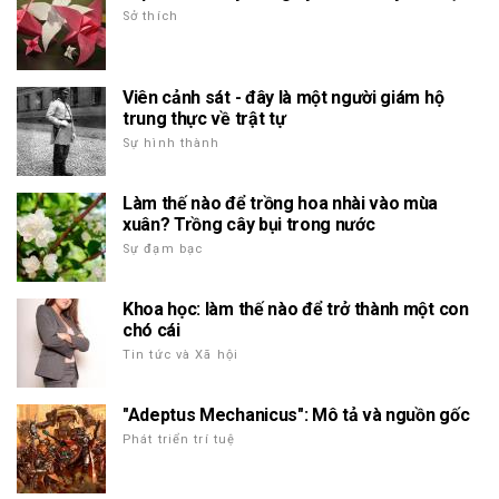
Sở thích
Viên cảnh sát - đây là một người giám hộ
trung thực về trật tự
Sự hình thành
Làm thế nào để trồng hoa nhài vào mùa
xuân? Trồng cây bụi trong nước
Sự đạm bạc
Khoa học: làm thế nào để trở thành một con
chó cái
Tin tức và Xã hội
"Adeptus Mechanicus": Mô tả và nguồn gốc
Phát triển trí tuệ