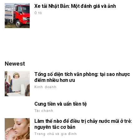
Xe tải Nhật Bản: Một đánh giá và ảnh
Ô tô
Newest
Tổng số diện tích văn phòng: tại sao nhược
điểm nhiều hơn ưu
Kinh doanh
Cung tiền và uẩn tiền tệ
Tài chánh
Làm thế nào để điều trị chảy nước mũi ở trẻ:
nguyên tắc cơ bản
Trang chủ và gia đình