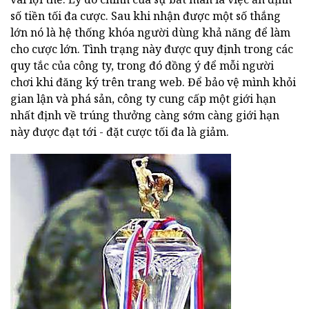
số tiền tối đa cược. Sau khi nhận được một số thắng
lớn nó là hệ thống khóa người dùng khả năng để làm
cho cược lớn. Tình trạng này được quy định trong các
quy tắc của công ty, trong đó đồng ý để mỗi người
chơi khi đăng ký trên trang web. Để bảo vệ mình khỏi
gian lận và phá sản, công ty cung cấp một giới hạn
nhất định về trúng thưởng càng sớm càng giới hạn
này được đạt tới - đặt cược tối đa là giảm.