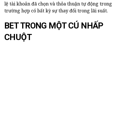
lệ tài khoản đã chọn và thỏa thuận tự động trong
trường hợp có bất kỳ sự thay đổi trong lãi suất.
BET TRONG MỘT CÚ NHẤP
CHUỘT