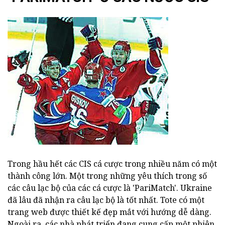
Trong hầu hết các CIS cá cược trong nhiều năm có một
thành công lớn. Một trong những yêu thích trong số
các câu lạc bộ của các cá cược là 'PariMatch'. Ukraine
đã lâu đã nhận ra câu lạc bộ là tốt nhất. Tote có một
trang web được thiết kế đẹp mắt với hướng dễ dàng.
Ngoài ra, các nhà phát triển đang cung cấp một phiên