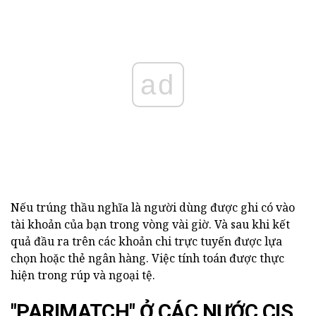
ad
Nếu trúng thầu nghĩa là người dùng được ghi có vào
tài khoản của bạn trong vòng vài giờ. Và sau khi kết
quả đầu ra trên các khoản chi trực tuyến được lựa
chọn hoặc thẻ ngân hàng. Việc tính toán được thực
hiện trong rúp và ngoại tệ.
"PARIMATCH" Ở CÁC NƯỚC CIS