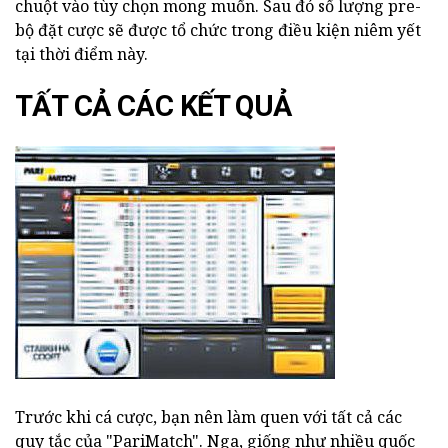
chuột vào tùy chọn mong muốn. Sau đó số lượng pre-
bộ đặt cược sẽ được tổ chức trong điều kiện niêm yết
tại thời điểm này.
TẤT CẢ CÁC KẾT QUẢ
Trước khi cá cược, bạn nên làm quen với tất cả các
quy tắc của "PariMatch". Nga, giống như nhiều quốc