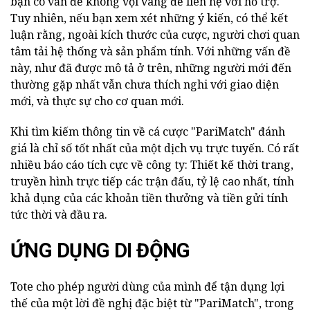
bạn có vấn đề không vội vàng để liên hệ với hỗ trợ.
Tuy nhiên, nếu bạn xem xét những ý kiến, có thể kết
luận rằng, ngoài kích thước của cược, người chơi quan
tâm tải hệ thống và sản phẩm tính. Với những vấn đề
này, như đã được mô tả ở trên, những người mới đến
thường gặp nhất vẫn chưa thích nghi với giao diện
mới, và thực sự cho cơ quan mới.
Khi tìm kiếm thông tin về cá cược "PariMatch" đánh
giá là chỉ số tốt nhất của một dịch vụ trực tuyến. Có rất
nhiều báo cáo tích cực về công ty: Thiết kế thời trang,
truyền hình trực tiếp các trận đấu, tỷ lệ cao nhất, tính
khả dụng của các khoản tiền thưởng và tiền gửi tính
tức thời và đầu ra.
ỨNG DỤNG DI ĐỘNG
Tote cho phép người dùng của mình để tận dụng lợi
thế của một lời đề nghị đặc biệt từ "PariMatch", trong