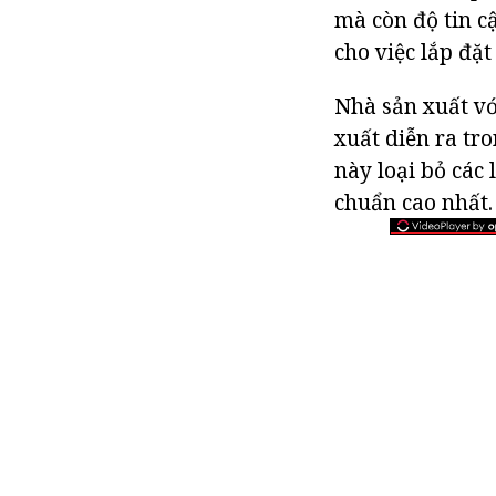
mà còn độ tin c
cho việc lắp đặ
Nhà sản xuất vớ
xuất diễn ra tr
này loại bỏ các 
chuẩn cao nhất.