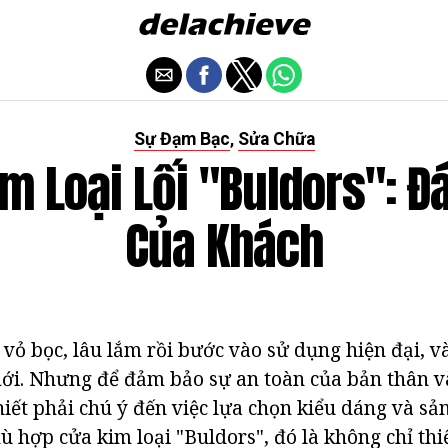
Sự Đạm Bạc
Sửa Chữa
,
m Loại Lối "Buldors": Đ
Của Khách
 vỏ bọc, lâu lắm rồi bước vào sử dụng hiện đại, v
ới. Nhưng để đảm bảo sự an toàn của bản thân v
thiết phải chú ý đến việc lựa chọn kiểu dáng và s
 hợp cửa kim loại "Buldors", đó là không chỉ thiế