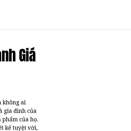
ánh Giá
à không ai
à gia đình của
ản phẩm của họ.
t kế tuyệt vời,