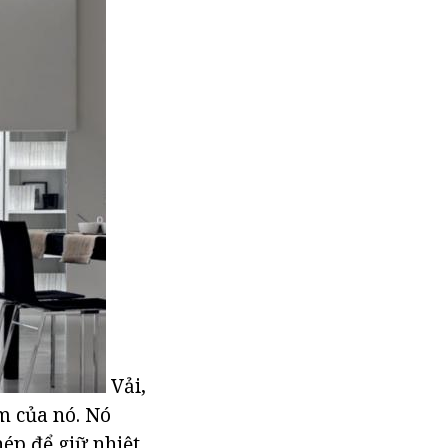
Vải,
m của nó. Nó
ép để giữ nhiệt,