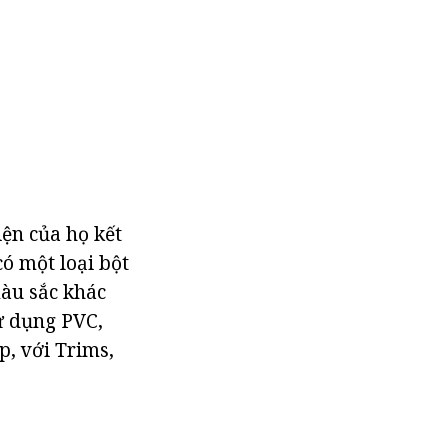
ện của họ kết
ó một loại bột
màu sắc khác
sử dụng PVC,
p, với Trims,