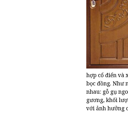
hợp cổ điển và 
bọc đồng. Như m
nhau: gỗ gụ ngo
gương, khối lượ
với ảnh hưởng c