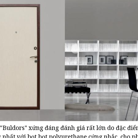
 "Buldors" xứng đáng đánh giá rất lớn do đặc điể
 nhất với bọt bọt polyurethane cứng nhắc, cho ph