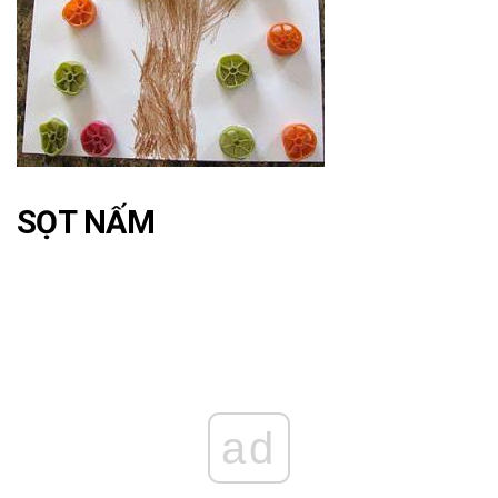
SỌT NẤM
ad