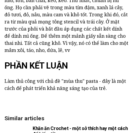
nhỏ, sơn, bàn chải, keo, kéo. Thứ nhất, chuẩn bị mì
ống. Họ cần phải vẽ trong màu tím đậm, xanh lá cây,
đỏ tươi, đỏ, nâu, màu cam và khô tốt. Trong khi đó, cắt
ra từ màu quả mọng tông stencil và trái cây. Ở mặt
trước của phôi và bắt đầu áp dụng các chất kết dính
để dính mì ống. Để thêm một mảnh giấy sẵn sàng cho
thai nhi. Tất cả cũng khô. Vì vậy, nó có thể làm cho một
mâm xôi, táo, nho, dứa, lê, vv
PHẦN KẾT LUẬN
Làm thủ công với chủ đề "mùa thu" pasta - đây là một
cách để phát triển khả năng sáng tạo của trẻ.
Similar articles
Khăn ăn Crochet - một sở thích hay một cách