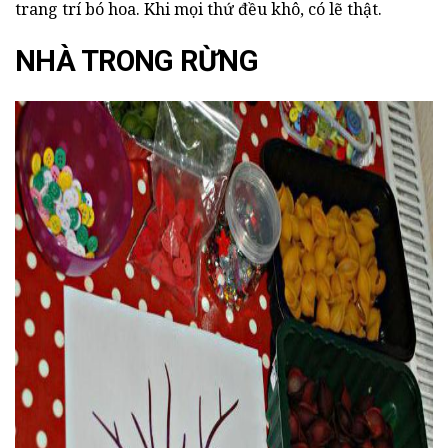
trang trí bó hoa. Khi mọi thứ đều khô, có lẽ thật.
NHÀ TRONG RỪNG