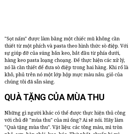
"Sọt nấm" được làm bằng một chiếc mũ không cần
thiết từ một phích và pasta theo hình thức sò điệp. Với
sự giúp đỡ của súng bắn keo, bắt đầu từ phía dưới,
hàng keo pasta loạng choạng. Để thực hiện các xử lý,
nó là cần thiết để đưa sò điệp trong hai hàng. Khi rổ là
khô, phủ trên nó một lớp hộp mực màu nâu. giỏ của
chúng tôi đã sẵn sàng.
QUÀ TẶNG CỦA MÙA THU
Những gì người khác có thể được thực hiện thủ công
với chủ đề "mùa thu" của mì ống? Ai sẽ nói. Hãy làm
"Quà tặng mùa thu". Vật liệu: các tông màu, mì tròn