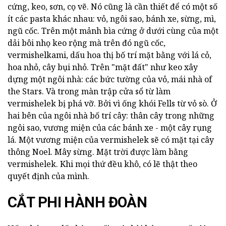
cứng, keo, sơn, cọ vẽ. Nó cũng là cần thiết để có một số
ít các pasta khác nhau: vỏ, ngôi sao, bánh xe, sừng, mì,
ngũ cốc. Trên một mảnh bìa cứng ở dưới cùng của một
dải bôi nhọ keo rộng mà trên đó ngũ cốc,
vermishelkami, dấu hoa thị bố trí mặt bằng với lá cỏ,
hoa nhỏ, cây bụi nhỏ. Trên "mặt đất" như keo xây
dựng một ngôi nhà: các bức tường của vỏ, mái nhà of
the Stars. Và trong màn trập cửa sổ từ làm
vermishelek bị phá vỡ. Bởi vì ống khói Fells từ vỏ sò. Ở
hai bên của ngôi nhà bố trí cây: thân cây trong những
ngôi sao, vương miện của các bánh xe - một cây rụng
lá. Một vương miện của vermishelek sẽ có mặt tại cây
thông Noel. Mây sừng. Mặt trời được làm bằng
vermishelek. Khi mọi thứ đều khô, có lẽ thật theo
quyết định của mình.
CẮT PHI HÀNH ĐOÀN