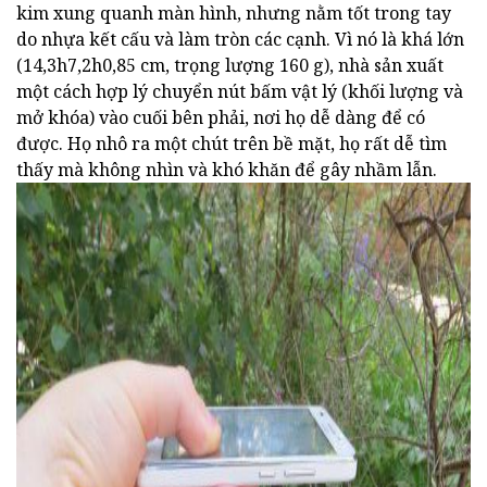
kim xung quanh màn hình, nhưng nằm tốt trong tay
do nhựa kết cấu và làm tròn các cạnh. Vì nó là khá lớn
(14,3h7,2h0,85 cm, trọng lượng 160 g), nhà sản xuất
một cách hợp lý chuyển nút bấm vật lý (khối lượng và
mở khóa) vào cuối bên phải, nơi họ dễ dàng để có
được. Họ nhô ra một chút trên bề mặt, họ rất dễ tìm
thấy mà không nhìn và khó khăn để gây nhầm lẫn.