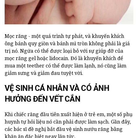
Mọc răng - một quá trình tự phát, và khuyến khích
ông bánh quy giòn và bánh mì tròn không phải là giá
trị nó. Ngứa có thể được loại bỏ với sự giúp đỡ của
mọc răng gel hoặc lidocain. Đó là khuyến khích để
mua một teether có thể được làm lạnh, nó cũng làm
giảm sưng và giảm đau tuyệt vời.
VỆ SINH CÁ NHÂN VÀ CÓ ẢNH
HƯỞNG ĐẾN VẾT CẮN
Khi chiếc răng đầu tiên xuất hiện ở trẻ em, một số phụ
huynh tự hỏi liệu nó cần phải được làm sạch. Gần đây,
các bác sĩ đề nghị bắt đầu vệ sinh nướu răng bằng
khăn ăn đặc biệt ngay lập tức.