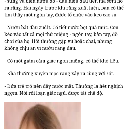
- sưng và biến nướu đỏ - dấu hiệu đầu tiên mà sớm nổ
ra răng. Hai ngày trước khi răng xuất hiện, bạn có thể
tìm thấy một ngón tay, được tổ chức vào kẹo cao su.
- Nướu bắt đầu zudit. Có tiết nước bọt quá mức. Con
kéo vào tất cả mọi thứ miệng - ngón tay, bàn tay, đồ
chơi của họ. Hỏi thường gặp vú hoặc chai, nhưng
không chịu ăn vì nướu răng đau.
- Có một giảm cảm giác ngon miệng, có thể khó tiêu.
- Khá thường xuyên mọc răng xảy ra cùng với sốt.
- Đứa trẻ trở nên đầy nước mắt. Thường la hét nghịch
ngợm. Nói rối loạn giấc ngủ, được tắt chế độ.