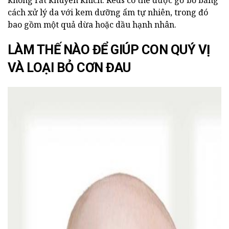
không rất khuyến khích. Reds có thể được gỡ bỏ bằng
cách xử lý da với kem dưỡng ẩm tự nhiên, trong đó
bao gồm một quả dừa hoặc dầu hạnh nhân.
LÀM THẾ NÀO ĐỂ GIÚP CON QUÝ VỊ
VÀ LOẠI BỎ CƠN ĐAU