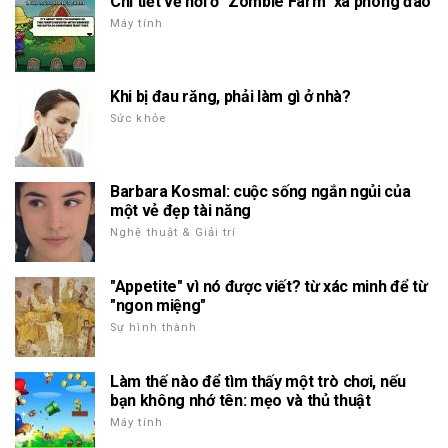
Chi tiết về nơi ở "Zombie Farm" xà phòng đào
Máy tính
Khi bị đau răng, phải làm gì ở nhà?
Sức khỏe
Barbara Kosmal: cuộc sống ngắn ngủi của
một vẻ đẹp tài năng
Nghệ thuật & Giải trí
"Appetite" vì nó được viết? từ xác minh để từ
"ngon miệng"
Sự hình thành
Làm thế nào để tìm thấy một trò chơi, nếu
bạn không nhớ tên: mẹo và thủ thuật
Máy tính