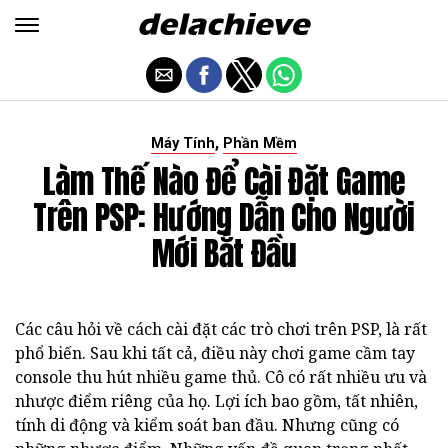
,
Máy Tính
Phần Mềm
Làm Thế Nào Để Cài Đặt Game
Trên PSP: Hướng Dẫn Cho Người
Mới Bắt Đầu
Các câu hỏi về cách cài đặt các trò chơi trên PSP, là rất
phổ biến. Sau khi tất cả, điều này chơi game cầm tay
console thu hút nhiều game thủ. Cô có rất nhiều ưu và
nhược điểm riêng của họ. Lợi ích bao gồm, tất nhiên,
tính di động và kiểm soát ban đầu. Nhưng cũng có