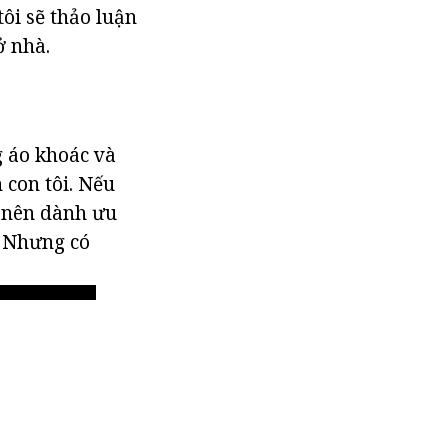
tôi sẽ thảo luận
ở nhà.
g áo khoác và
 con tôi. Nếu
n nên dành ưu
. Nhưng có