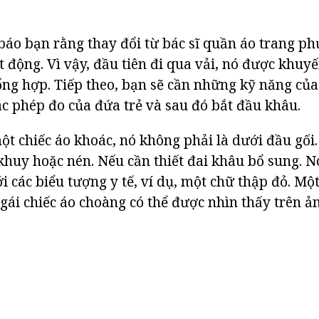
áo bạn rằng thay đổi từ bác sĩ quần áo trang ph
t động. Vì vậy, đầu tiên đi qua vải, nó được khuy
ổng hợp. Tiếp theo, bạn sẽ cần những kỹ năng củ
ác phép đo của đứa trẻ và sau đó bắt đầu khâu.
t chiếc áo khoác, nó không phải là dưới đầu gối
 khuy hoặc nén. Nếu cần thiết đai khâu bổ sung. N
i các biểu tượng y tế, ví dụ, một chữ thập đỏ. M
 gái chiếc áo choàng có thể được nhìn thấy trên ả