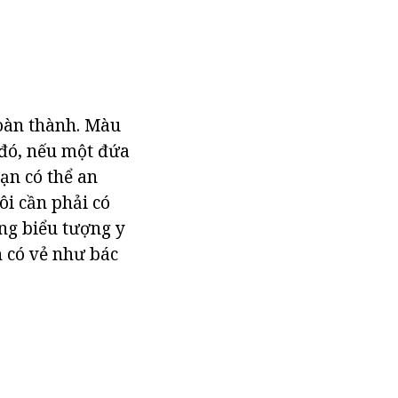
hoàn thành. Màu
 đó, nếu một đứa
ạn có thể an
i cần phải có
ng biểu tượng y
h có vẻ như bác