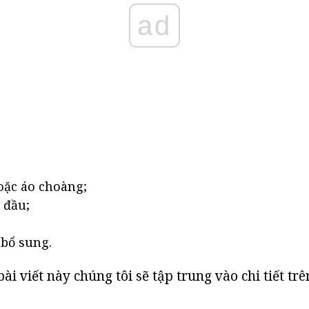
ad
oặc áo choàng;
 đầu;
 bổ sung.
i viết này chúng tôi sẽ tập trung vào chi tiết tr