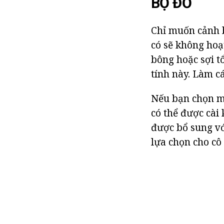
BỘ ĐỒ
Chỉ muốn cảnh b
có sẽ không hoạ
bông hoặc sợi t
tính này. Làm c
Nếu bạn chọn mộ
có thể được cài
được bổ sung vớ
lựa chọn cho cô