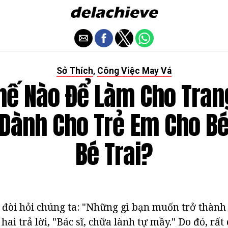
Sở Thích
Công Việc May Vá
,
hế Nào Để Làm Cho Tran
 Dành Cho Trẻ Em Cho Bé
Bé Trai?
 đòi hỏi chúng ta: "Những gì bạn muốn trở thành 
hai trả lời, "Bác sĩ, chữa lành tự mầy." Do đó, rất