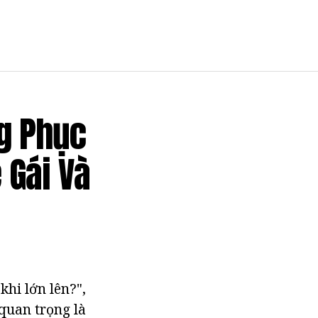
g Phục
 Gái Và
khi lớn lên?",
 quan trọng là