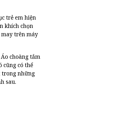
ục trẻ em hiện
ến khích chọn
a may trên máy
. Áo choàng tắm
ó cũng có thể
ột trong những
nh sau.