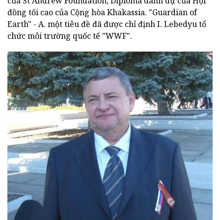
của St Andrew Foundation, Diploma danh dự của Hội
đồng tối cao của Cộng hòa Khakassia. "Guardian of
Earth" - A. một tiêu đề đã được chỉ định I. Lebedyu tổ
chức môi trường quốc tế "WWF".