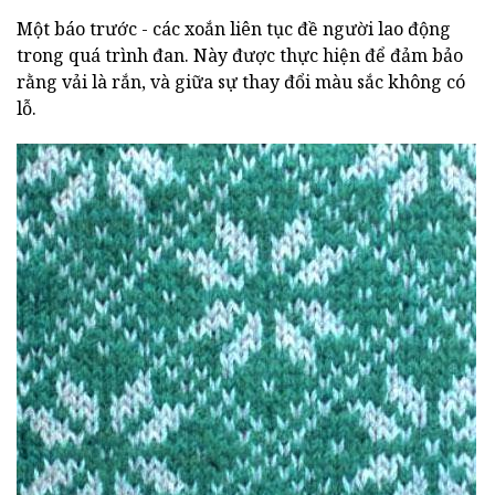
Một báo trước - các xoắn liên tục đề người lao động
trong quá trình đan. Này được thực hiện để đảm bảo
rằng vải là rắn, và giữa sự thay đổi màu sắc không có
lỗ.