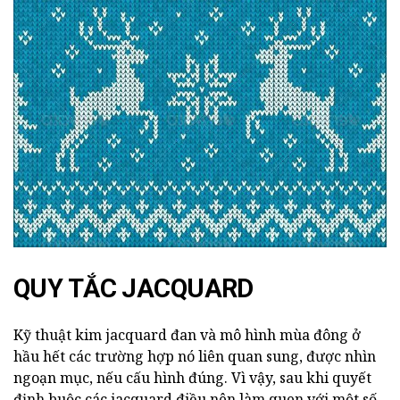
QUY TẮC JACQUARD
Kỹ thuật kim jacquard đan và mô hình mùa đông ở
hầu hết các trường hợp nó liên quan sung, được nhìn
ngoạn mục, nếu cấu hình đúng. Vì vậy, sau khi quyết
định buộc các jacquard điều nên làm quen với một số