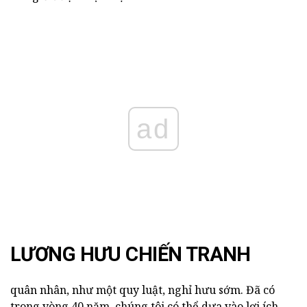
ad
LƯƠNG HƯU CHIẾN TRANH
quân nhân, như một quy luật, nghỉ hưu sớm. Đã có
trong vòng 40 năm, chúng tôi có thể dựa vào lợi ích