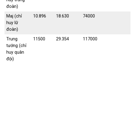
đoàn)
Maj (chỉ
10.896
18.630
74000
huy lữ
đoàn)
Trung
11500
29.354
117000
tướng (chỉ
huy quân
đội)