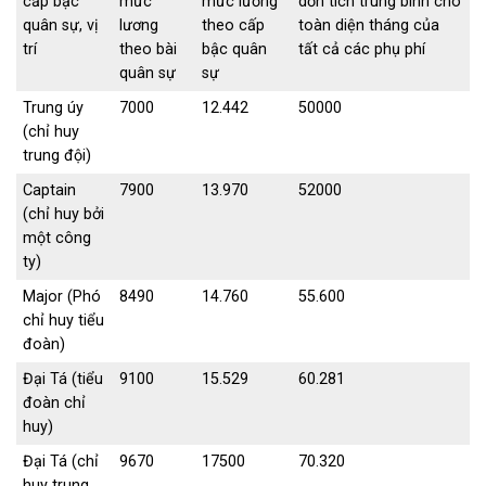
cấp bậc
mức
mức lương
dồn tích trung bình cho
quân sự, vị
lương
theo cấp
toàn diện tháng của
trí
theo bài
bậc quân
tất cả các phụ phí
quân sự
sự
Trung úy
7000
12.442
50000
(chỉ huy
trung đội)
Captain
7900
13.970
52000
(chỉ huy bởi
một công
ty)
Major (Phó
8490
14.760
55.600
chỉ huy tiểu
đoàn)
Đại Tá (tiểu
9100
15.529
60.281
đoàn chỉ
huy)
Đại Tá (chỉ
9670
17500
70.320
huy trung