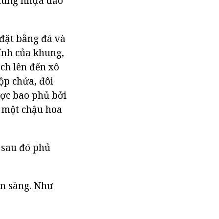
thùng nhựa đảo
đặt bằng đá và
ỉnh của khung,
ách lên đến xô
ộp chứa, đôi
ược bao phủ bởi
t một chậu hoa
, sau đó phủ
ẵn sàng. Như