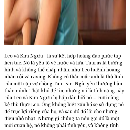
Leo và Kim Ngưu - là sự kết hợp hoàng đạo phức tạp
liên tục. Nó là yếu tố về nước và lửa. Taurus là bướng
bỉnh và không thể chấp nhận, như Leo huênh hoang
nhàn rỗi và raving. Không có thắc mắc anh là thủ lĩnh
của một cặp vợ chồng Taurean. Ngài yêu thương bản
thân mình. Thật khó để tin, nhưng nó là tính năng này
của Leo và Kim Ngưu bị hấp dẫn bởi nó ... cuối cùng -
kẻ thù thực Leo. Ông không biết xấu hổ sẽ sử dụng nó
để trục lợi riêng của họ, và sau đó đổ lỗi cho những
điều nhỏ nhặt! Những gì chúng ta nên gọi đó là một
mối quan hệ, nó không phải tình yêu, và không tính