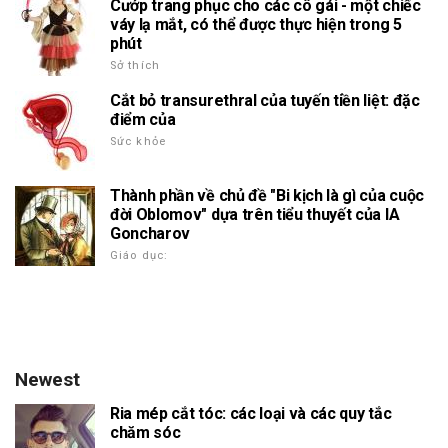
Cướp trang phục cho các cô gái - một chiếc
váy lạ mắt, có thể được thực hiện trong 5
phút
Sở thích
Cắt bỏ transurethral của tuyến tiền liệt: đặc
điểm của
Sức khỏe
Thành phần về chủ đề "Bi kịch là gì của cuộc
đời Oblomov" dựa trên tiểu thuyết của IA
Goncharov
Giáo dục:
Newest
Ria mép cắt tóc: các loại và các quy tắc
chăm sóc