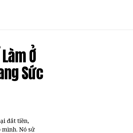
 Làm Ở
rang Sức
i đắt tiền,
o mình. Nó sử