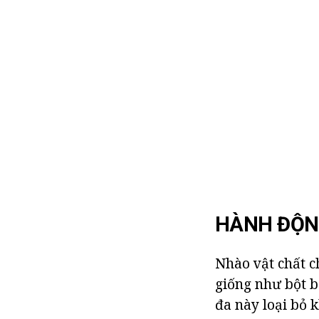
HÀNH ĐỘN
Nhào vật chất c
giống như bột b
đa này loại bỏ 