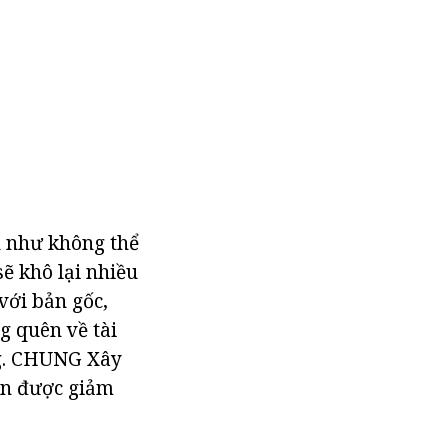
n như không thể
sẽ khô lại nhiều
với bản gốc,
 quên về tài
ng. CHUNG Xây
ạn được giảm