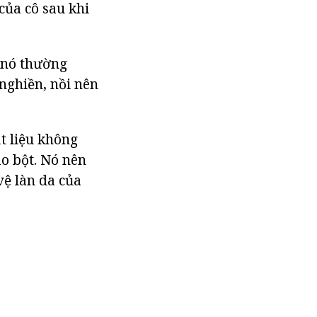
của cô sau khi
y nó thường
nghiền, nồi nên
ật liệu không
ào bột. Nó nên
vệ làn da của