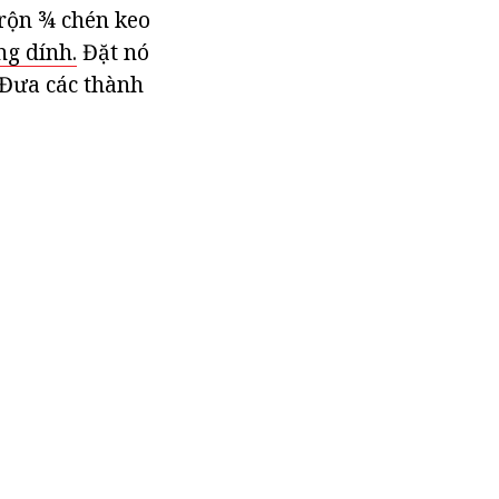
trộn ¾ chén keo
ng dính.
Đặt nó
 Đưa các thành