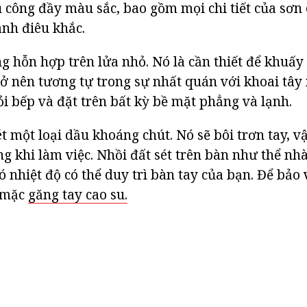
 công đầy màu sắc, bao gồm mọi chi tiết của sơn 
nh điêu khắc.
g hỗn hợp trên lửa nhỏ. Nó là cần thiết để khuấ
rở nên tương tự trong sự nhất quán với khoai tây 
ỏi bếp và đặt trên bất kỳ bề mặt phẳng và lạnh.
t một loại dầu khoáng chút. Nó sẽ bôi trơn tay, v
ng khi làm việc. Nhồi đất sét trên bàn như thể nh
 nhiệt độ có thể duy trì bàn tay của bạn. Để bảo 
ể mặc
găng tay cao su.