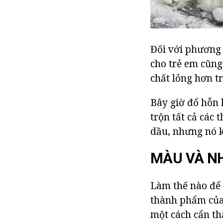
Đối với phương 
cho trẻ em cũng
chất lỏng hơn t
Bây giờ đổ hỗn 
trộn tất cả các
dầu, nhưng nó k
MÀU VÀ N
Làm thế nào để
thành phẩm của
một cách cẩn th