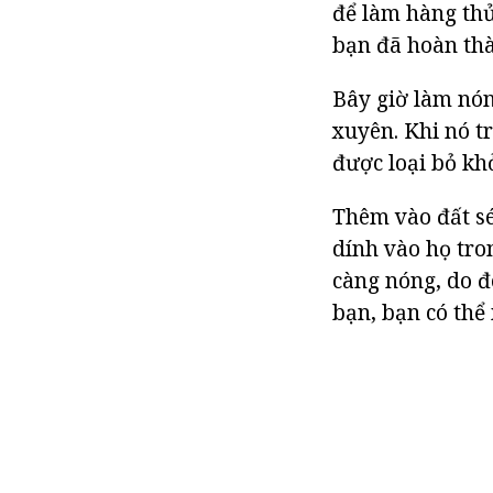
để làm hàng thủ
bạn đã hoàn thà
Bây giờ làm nón
xuyên. Khi nó t
được loại bỏ kh
Thêm vào đất sé
dính vào họ tro
càng nóng, do đó
bạn, bạn có th