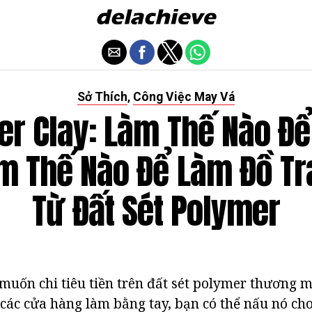
Sở Thích
Công Việc May Vá
,
er Clay: Làm Thế Nào Để
m Thế Nào Để Làm Đồ T
Từ Đất Sét Polymer
uốn chi tiêu tiền trên đất sét polymer thương mạ
các cửa hàng làm bằng tay, bạn có thể nấu nó ch