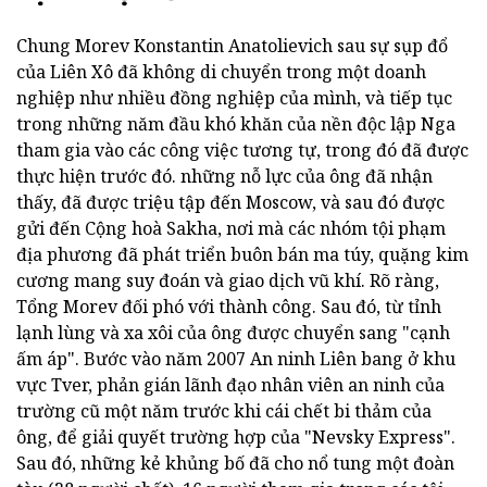
Chung Morev Konstantin Anatolievich sau sự sụp đổ
của Liên Xô đã không di chuyển trong một doanh
nghiệp như nhiều đồng nghiệp của mình, và tiếp tục
trong những năm đầu khó khăn của nền độc lập Nga
tham gia vào các công việc tương tự, trong đó đã được
thực hiện trước đó. những nỗ lực của ông đã nhận
thấy, đã được triệu tập đến Moscow, và sau đó được
gửi đến Cộng hoà Sakha, nơi mà các nhóm tội phạm
địa phương đã phát triển buôn bán ma túy, quặng kim
cương mang suy đoán và giao dịch vũ khí. Rõ ràng,
Tổng Morev đối phó với thành công. Sau đó, từ tỉnh
lạnh lùng và xa xôi của ông được chuyển sang "cạnh
ấm áp". Bước vào năm 2007 An ninh Liên bang ở khu
vực Tver, phản gián lãnh đạo nhân viên an ninh của
trường cũ một năm trước khi cái chết bi thảm của
ông, để giải quyết trường hợp của "Nevsky Express".
Sau đó, những kẻ khủng bố đã cho nổ tung một đoàn