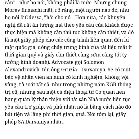
cân" - như họ nói, không phải là mức. Nhưng chung
Morev firmachi mất, rõ ràng, một người nào đó, như
họ nói ở Odessa, "hỏi cho nó". Hơn nữa, các khuyến
nghị đã rất ấn tượng mà theo yêu cầu của khách được
thực hiện mà không cần thủ tục không cần thiết, và đó
là một giấy phép cho các công trình liên quan đến bí
mật quốc gia. dòng chảy trung bình của tài liệu mất ít
thời gian quý và giấy cần thiết càng sớm càng tốt (ý
tưởng kinh doanh). Advocate gọi Solomon
Alexandrovich, tên ông Gruzia - Darsaniya. Sẽ có một
bảo vệ nhân viên an ninh có kinh nghiệm, không vội
vàng, rà soát tất cả, như trong những năm KGB thống
trị cũ, nhưng sau một cú điện thoại từ Cơ quan liên
bang quản lý thân thiện với tài sản Nhà nước liên tục
yêu cầu trợ giúp, và phủ nhận nó là bằng cách nào đó
bất tiện và lãng phí thời gian, quá. Nói tóm lại, giấy
phép SA Darsaniya nhận.