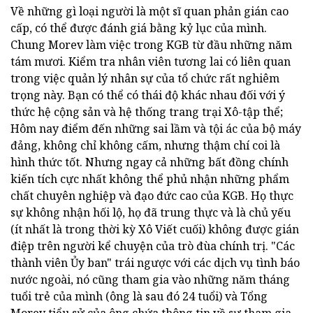
Về những gì loại người là một sĩ quan phản gián cao
cấp, có thể được đánh giá bằng kỷ lục của mình.
Chung Morev làm việc trong KGB từ đầu những năm
tám mươi. Kiểm tra nhân viên tương lai có liên quan
trong việc quản lý nhân sự của tổ chức rất nghiêm
trọng này. Bạn có thể có thái độ khác nhau đối với ý
thức hệ cộng sản và hệ thống trang trại Xô-tập thể;
Hôm nay điểm đến những sai lầm và tội ác của bộ máy
đảng, không chỉ không cấm, nhưng thậm chí coi là
hình thức tốt. Nhưng ngay cả những bất đồng chính
kiến tích cực nhất không thể phủ nhận những phẩm
chất chuyên nghiệp và đạo đức cao của KGB. Họ thực
sự không nhận hối lộ, họ đã trung thực và là chủ yếu
(ít nhất là trong thời kỳ Xô Viết cuối) không được gián
điệp trên người kể chuyện của trò đùa chính trị. "Các
thành viên Ủy ban" trái ngược với các dịch vụ tình báo
nước ngoài, nó cũng tham gia vào những năm tháng
tuổi trẻ của mình (ông là sau đó 24 tuổi) và Tổng
Morev tiểu sử của ông chứa thông tin về sự tham gia