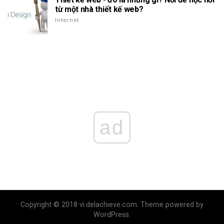
từ một nhà thiết kế web?
Internet
ad
Copyright © 2018 vi.delachieve.com. Theme powered by
WordPress.