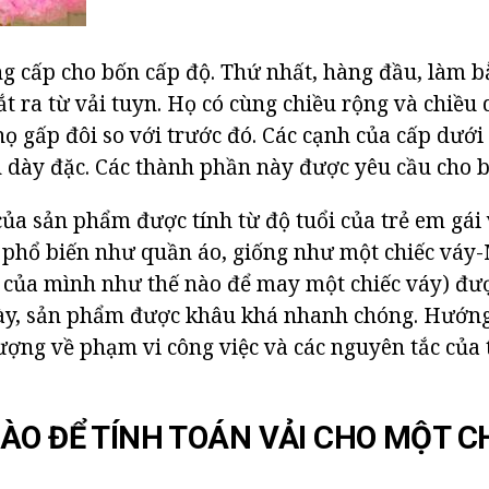
g cấp cho bốn cấp độ. Thứ nhất, hàng đầu, làm b
cắt ra từ vải tuyn. Họ có cùng chiều rộng và chiều
họ gấp đôi so với trước đó. Các cạnh của cấp dưới
n dày đặc. Các thành phần này được yêu cầu cho 
của sản phẩm được tính từ độ tuổi của trẻ em gái 
hổ biến như quần áo, giống như một chiếc váy-M
y của mình như thế nào để may một chiếc váy) đư
này, sản phẩm được khâu khá nhanh chóng. Hướng
tượng về phạm vi công việc và các nguyên tắc của t
ÀO ĐỂ TÍNH TOÁN VẢI CHO MỘT C