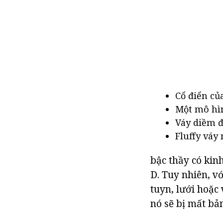
Cổ điển củ
Một mô hìn
Váy diềm đ
Fluffy váy 
bậc thầy có ki
D. Tuy nhiên, v
tuyn, lưới hoặc
nó sẽ bị mất bả