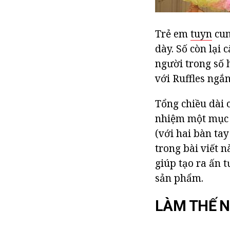
Trẻ em
tuyn
cun
dày. Số còn lại 
người trong số 
với Ruffles ngắ
Tổng chiều dài 
nhiệm một mục p
(với hai bàn ta
trong bài viết 
giúp tạo ra ấn 
sản phẩm.
LÀM THẾ N