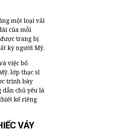
ằng một loại vải
 dài của mỗi
 được trang bị
bất kỳ người Mỹ.
và việc bổ
ỹ. lớp thạc sĩ
ợc trình bày
 dẫn chủ yếu là
hiết kế riêng
HIẾC VÁY