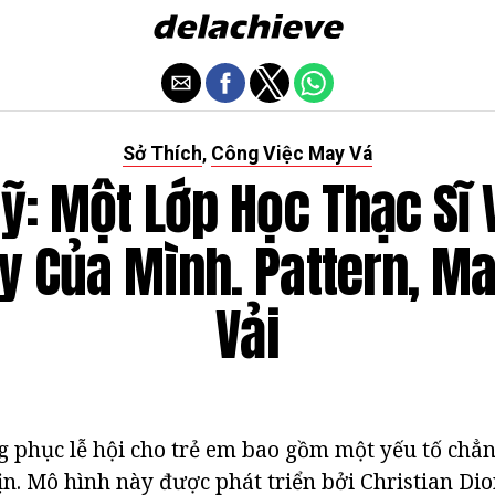
Sở Thích
Công Việc May Vá
,
ỹ: Một Lớp Học Thạc Sĩ V
y Của Mình. Pattern, Ma
Vải
g phục lễ hội cho trẻ em bao gồm một yếu tố ch
n. Mô hình này được phát triển bởi Christian Dio