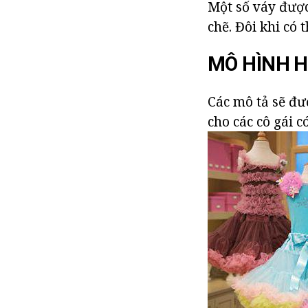
Một số váy được
chẽ. Đôi khi có
MÔ HÌNH H
Các mô tả sẽ đư
cho các cô gái c