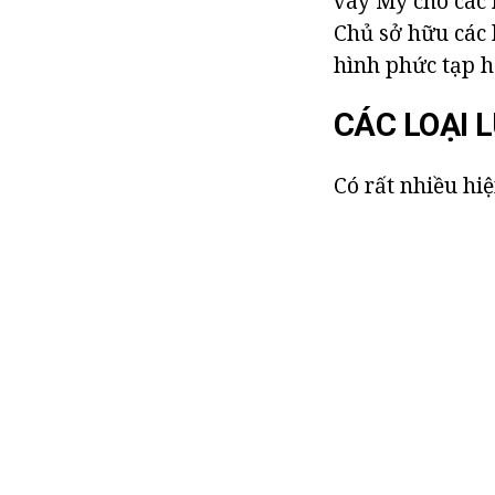
váy Mỹ cho các 
Chủ sở hữu các 
hình phức tạp h
CÁC LOẠI 
Có rất nhiều hiệ