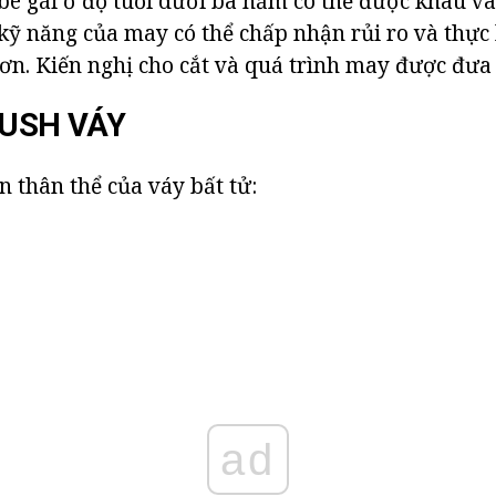
bé gái ở độ tuổi dưới ba năm có thể được khâu và
kỹ năng của may có thể chấp nhận rủi ro và thực
ơn. Kiến nghị cho cắt và quá trình may được đưa 
LUSH VÁY
n thân thể của váy bất tử:
ad