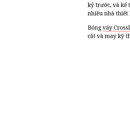
kỷ trước, và kể
nhiều nhà thiết 
Bóng
váy Cross
cắt và may kỹ t