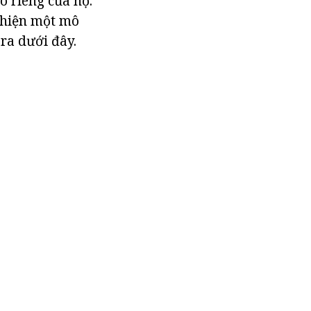
o riêng của họ.
 hiện một mô
ra dưới đây.