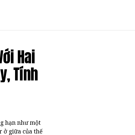
ới Hai
y, Tính
ẳng hạn như một
r ở giữa của thế