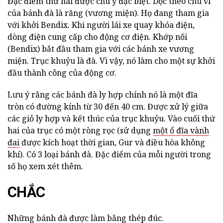
Đặc điểm thứ hai được chú ý đặc biệt. Dọc theo chu vi
của bánh đà là răng (vương miện). Họ đang tham gia
với khởi Bendix. Khi người lái xe quay khóa điện,
dòng điện cung cấp cho động cơ điện. Khớp nối
(Bendix) bắt đầu tham gia với các bánh xe vương
miện. Trục khuỷu là đà. Vì vậy, nó làm cho một sự khởi
đầu thành công của động cơ.
Lưu ý rằng các bánh đà ly hợp chính nó là một đĩa
tròn có đường kính từ 30 đến 40 cm. Được xử lý giữa
các giỏ ly hợp và kết thúc của trục khuỷu. Vào cuối thứ
hai của trục có một ròng rọc (sử dụng
một ổ đĩa vành
đai
được kích hoạt thời gian, Gur và điều hòa không
khí). Có 3 loại bánh đà. Đặc điểm của mỗi người trong
số họ xem xét thêm.
CHẮC
Những bánh đà được làm bằng thép đúc.