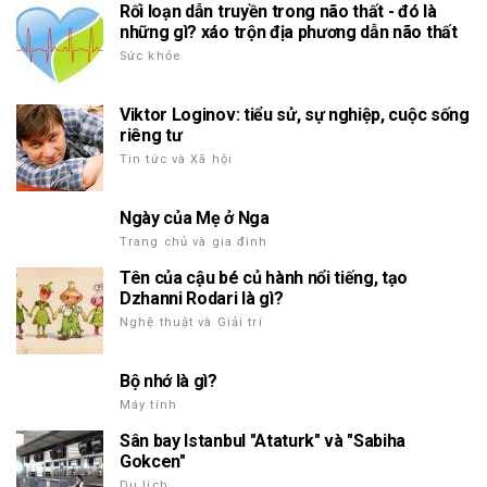
Rối loạn dẫn truyền trong não thất - đó là
những gì? xáo trộn địa phương dẫn não thất
Sức khỏe
Viktor Loginov: tiểu sử, sự nghiệp, cuộc sống
riêng tư
Tin tức và Xã hội
Ngày của Mẹ ở Nga
Trang chủ và gia đình
Tên của cậu bé củ hành nổi tiếng, tạo
Dzhanni Rodari là gì?
Nghệ thuật và Giải trí
Bộ nhớ là gì?
Máy tính
Sân bay Istanbul "Ataturk" và "Sabiha
Gokcen"
Du lịch