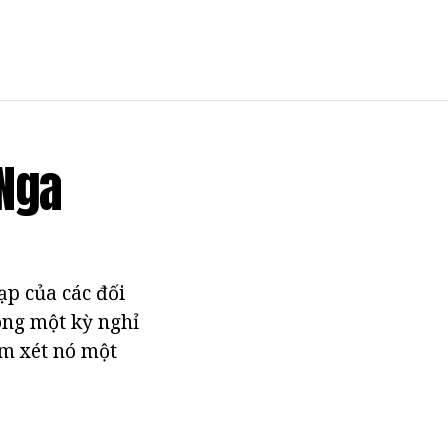
 Nga
ạp của các đối
ong một kỳ nghỉ
em xét nó một