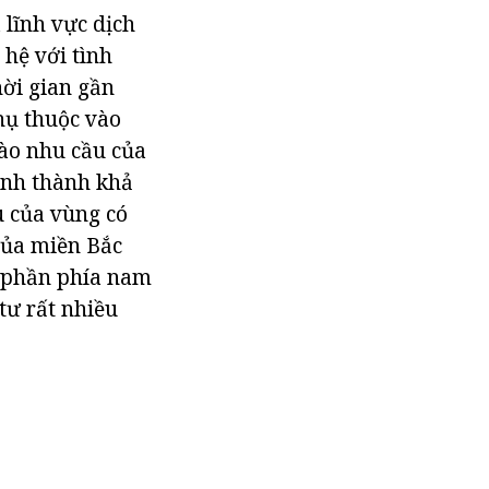
 lĩnh vực dịch
 hệ với tình
hời gian gần
hụ thuộc vào
Vào nhu cầu của
ình thành khả
u của vùng có
 của miền Bắc
ở phần phía nam
tư rất nhiều