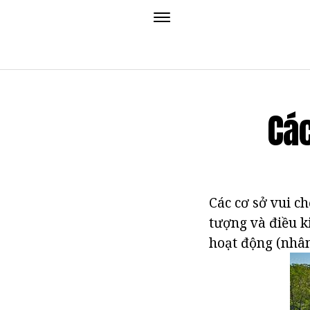
Các
Các cơ sở vui c
tượng và điều k
hoạt động (nhân