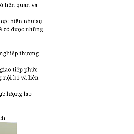
có liên quan và
thực hiện như sự
và có được những
h nghiệp thương
 giao tiếp phức
 nội bộ và liên
ực lượng lao
ch.