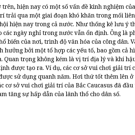
 trên, hiện nay có một số vấn đề kinh nghiệm của
trí trải qua một giai đoạn khó khăn trong mối liên
 hội hiện nay trong cả nước. Như thống kê lưu ý t
o các ngày nghỉ trong nước vẫn ổn định. Ông là p
hổ biến của nơi, trình độ văn hóa của công dân. 
h hưởng bởi một tổ hợp các yếu tố, bao gồm cả h
. Quan trọng không kém là vị trí địa lý và khí hậ
ịnh được tạo ra. Ví dụ, các cơ sở vui chơi giải trí
được sử dụng quanh năm. Hơi thứ tốt thêm lên 
c cơ sở vui chơi giải trí của Bắc Caucasus đã đầu 
làm tăng sự hấp dẫn của lãnh thổ cho dân số.