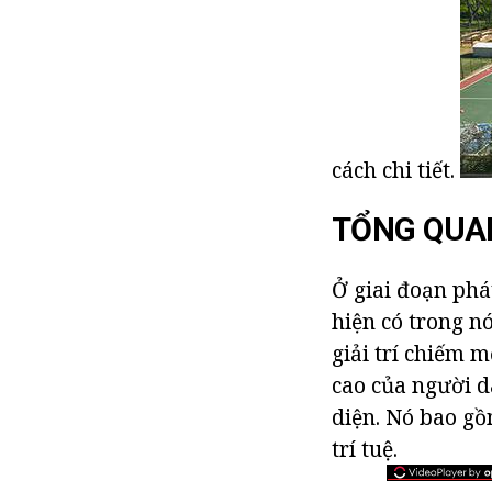
cách chi tiết.
TỔNG QUA
Ở giai đoạn phát
hiện có trong nó
giải trí chiếm m
cao của người d
diện. Nó bao gồ
trí tuệ.