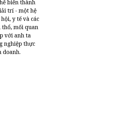
thể biến thành
ải trí - một hệ
hội, y tế và các
h thổ, mối quan
p với anh ta
g nghiệp thực
h doanh.