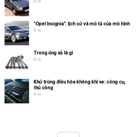
Ô tô
"Opel Insignia": lịch sử và mô tả của mô hình
Ô tô
Trong ống xả là gì
Ô tô
Khử trùng điều hòa không khí xe: công cụ,
thủ công
Ô tô