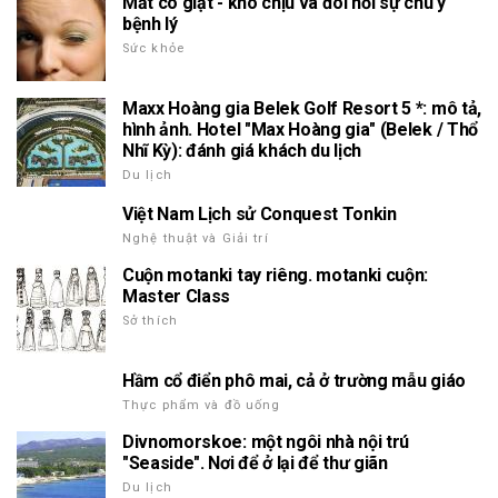
Mắt co giật - khó chịu và đòi hỏi sự chú ý
bệnh lý
Sức khỏe
Maxx Hoàng gia Belek Golf Resort 5 *: mô tả,
hình ảnh. Hotel "Max Hoàng gia" (Belek / Thổ
Nhĩ Kỳ): đánh giá khách du lịch
Du lịch
Việt Nam Lịch sử Conquest Tonkin
Nghệ thuật và Giải trí
Cuộn motanki tay riêng. motanki cuộn:
Master Class
Sở thích
Hầm cổ điển phô mai, cả ở trường mẫu giáo
Thực phẩm và đồ uống
Divnomorskoe: một ngôi nhà nội trú
"Seaside". Nơi để ở lại để thư giãn
Du lịch