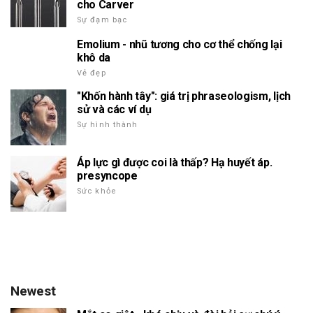
cho Carver
Sự đạm bạc
Emolium - nhũ tương cho cơ thể chống lại
khô da
Vẻ đẹp
"Khốn hành tây": giá trị phraseologism, lịch
sử và các ví dụ
Sự hình thành
Áp lực gì được coi là thấp? Hạ huyết áp.
presyncope
Sức khỏe
Newest