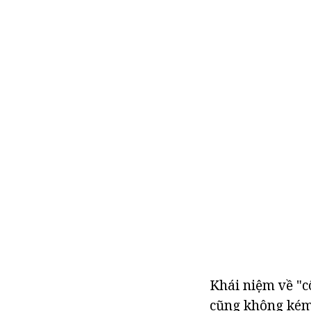
Khái niệm về "c
cũng không kém 