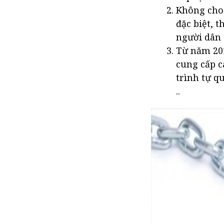
Không cho 
đặc biệt, 
người dân 
Từ năm 201
cung cấp c
trình tự qu
..