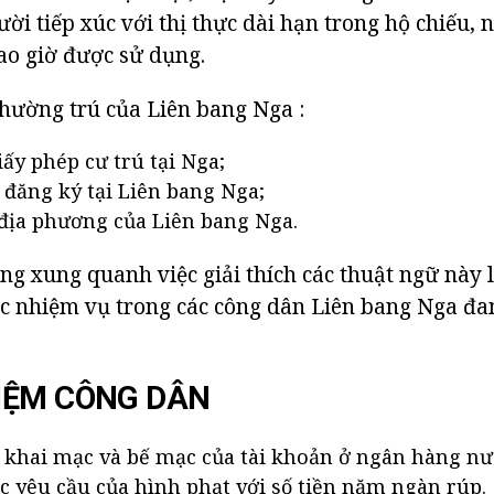
ời tiếp xúc với thị thực dài hạn trong hộ chiếu, 
ao giờ được sử dụng.
 thường trú của Liên bang Nga :
iấy phép cư trú tại Nga;
đăng ký tại Liên bang Nga;
 địa phương của Liên bang Nga.
g xung quanh việc giải thích các thuật ngữ này 
c nhiệm vụ trong các công dân Liên bang Nga đa
IỆM CÔNG DÂN
khai mạc và bế mạc của tài khoản ở ngân hàng nướ
c yêu cầu của hình phạt với số tiền năm ngàn rúp.