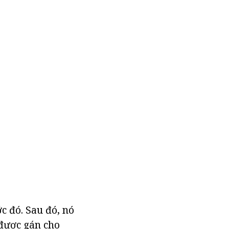
c đó. Sau đó, nó
 được gán cho