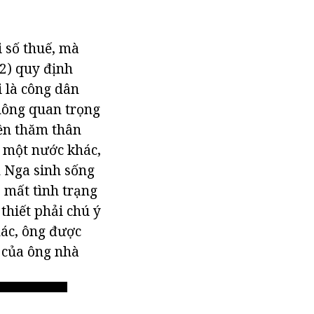
i số thuế, mà
12) quy định
 là công dân
hông quan trọng
yền thăm thân
ở một nước khác,
n Nga sinh sống
 mất tình trạng
thiết phải chú ý
hác, ông được
i của ông nhà