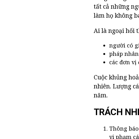
tất cả những ngư
làm họ không b
Ai là ngoại hối
người có g
pháp nhân 
các đơn vị
Cuộc khủng hoản
nhiên. Lượng cá
năm.
TRÁCH NH
Thông báo 
vi phạm cá