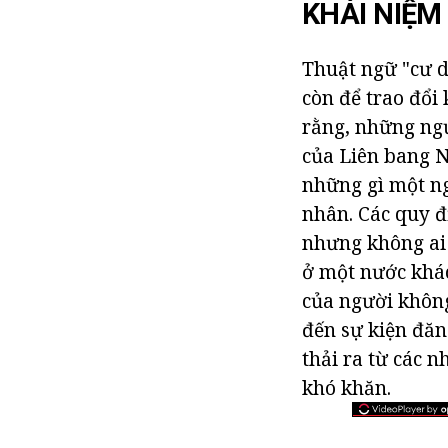
KHÁI NIỆM
Thuật ngữ "cư d
còn để trao đổi
rằng, những ngư
của Liên bang N
những gì một ng
nhân. Các quy đ
nhưng không ai t
ở một nước khác
của người không
đến sự kiện đăn
thải ra từ các 
khó khăn.