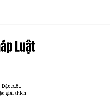
háp Luật
 Đặc biệt,
c giải thích