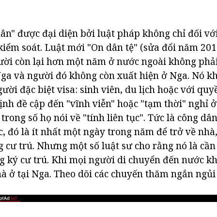
ân" được đại diện bởi luật pháp không chỉ đối vớ
 kiểm soát. Luật mới "On dân tệ" (sửa đổi năm 20
ời còn lại hơn một năm ở nước ngoài không phải
ga và người đó không còn xuất hiện ở Nga. Nó k
ười đặc biệt visa: sinh viên, du lịch hoặc với qu
ịnh đề cập đến "vĩnh viễn" hoặc "tạm thời" nghỉ 
rong số họ nói về "tính liên tục". Tức là công dâ
, đó là ít nhất một ngày trong năm để trở về nhà,
 cư trú. Nhưng một số luật sư cho rằng nó là cần 
g ký cư trú. Khi mọi người di chuyển đến nước k
nhà ở tại Nga. Theo dõi các chuyến thăm ngắn ngủ