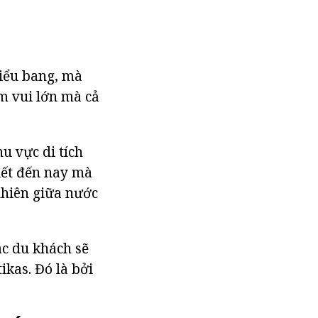
tiểu bang, mà
ềm vui lớn mà cả
u vực di tích
biết đến nay mà
 nhiên giữa nước
ác du khách sẽ
ikas. Đó là bởi