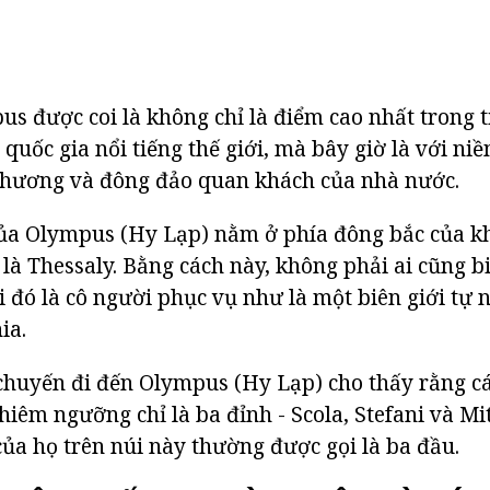
s được coi là không chỉ là điểm cao nhất trong 
 quốc gia nổi tiếng thế giới, mà bây giờ là với ni
phương và đông đảo quan khách của nhà nước.
ủa Olympus (Hy Lạp) nằm ở phía đông bắc của kh
i là Thessaly. Bằng cách này, không phải ai cũng 
ại đó là cô người phục vụ như là một biên giới tự
ia.
chuyến đi đến Olympus (Hy Lạp) cho thấy rằng c
hiêm ngưỡng chỉ là ba đỉnh - Scola, Stefani và Mit
 của họ trên núi này thường được gọi là ba đầu.