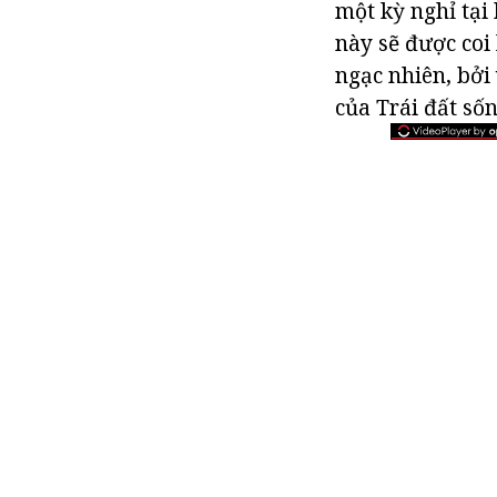
một kỳ nghỉ tại
này sẽ được coi
ngạc nhiên, bởi 
của Trái đất số