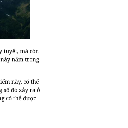
y tuyết, mà còn
c này nằm trong
điểm này, có thể
g số đó xảy ra ở
ng có thể được