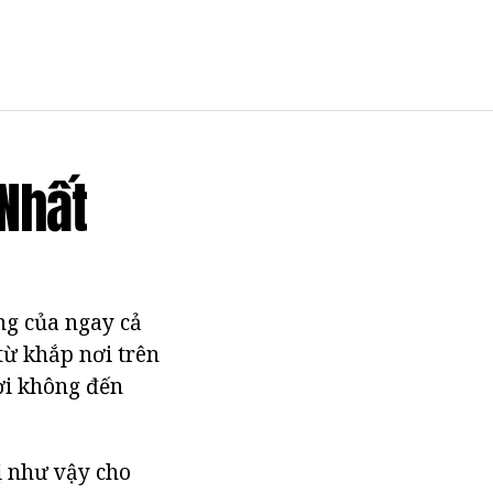
 Nhất
ng của ngay cả
từ khắp nơi trên
nơi không đến
vị như vậy cho