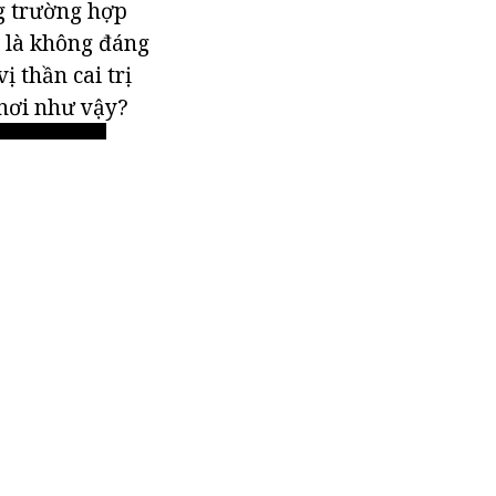
g trường hợp
y là không đáng
ị thần cai trị
 nơi như vậy?