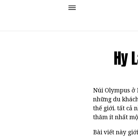
Hy L
Núi Olympus ở H
những du khách 
thế giới. tất c
thăm ít nhất mộ
Bài viết này gi