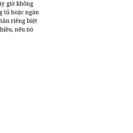
ây giờ không
ng tủ hoặc ngăn
hần riêng biệt
hiều, nếu nó