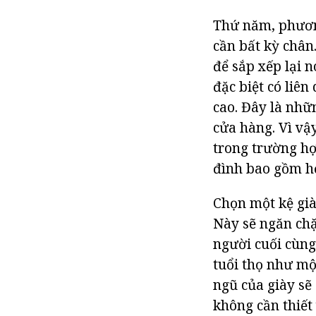
Thứ năm, phương
cần bất kỳ chân
để sắp xếp lại 
đặc biệt có liê
cao. Đây là nhữ
cửa hàng. Vì vậy
trong trường hợ
đình bao gồm h
Chọn một kệ già
Này sẽ ngăn chặn
người cuối cùng
tuổi thọ như một
ngũ của giày sẽ
không cần thiết 