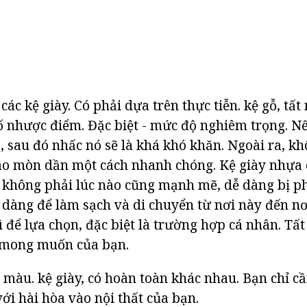
các kệ giày. Có phải dựa trên thực tiễn. kệ gỗ, tất n
 nhược điểm. Đặc biệt - mức độ nghiêm trọng. N
, sau đó nhấc nó sẽ là khá khó khăn. Ngoài ra, k
hao mòn dần một cách nhanh chóng. Kệ giày nhựa 
không phải lúc nào cũng mạnh mẽ, dễ dàng bị ph
ễ dàng để làm sạch và di chuyển từ nơi này đến n
gì để lựa chọn, đặc biệt là trường hợp cá nhân. Tấ
 mong muốn của bạn.
 màu. kệ giày, có hoàn toàn khác nhau. Bạn chỉ c
ới hài hòa vào nội thất của bạn.