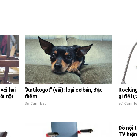
 với hai
"Antikogot" (vải): loại cơ bản, đặc
Rocking
ồi nội
điểm
gì để l
Sự đạm bạc
Sự đạm b
Đồ nội t
TV hiện 