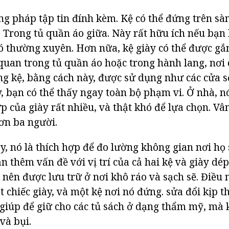
 pháp tập tin đính kèm. Kệ có thể đứng trên sà
. Trong tủ quần áo giữa. Này rất hữu ích nếu bạn
nó thường xuyên. Hơn nữa, kệ giày có thể được gắn
n quan trong tủ quần áo hoặc trong hành lang, nơi
ng kệ, bằng cách này, được sử dụng như các cửa s
, bạn có thể thấy ngay toàn bộ phạm vi. Ở nhà, nó
p của giày rất nhiều, và thật khó để lựa chọn. Vâ
ơn ba người.
y, nó là thích hợp để đo lường không gian nơi họ s
 thêm vấn đề với vị trí của cả hai kệ và giày dép
 nên được lưu trữ ở nơi khô ráo và sạch sẽ. Điều 
 chiếc giày, và một kệ nơi nó đứng. sửa đổi kịp t
 giúp để giữ cho các tủ sách ở dạng thẩm mỹ, mà 
và bụi.