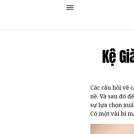
Kệ Gi
Các câu hỏi về c
nề. Và sau đó đế
sự lựa chọn xuấ
Có một vài bí m