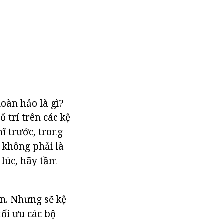
hoàn hảo là gì?
 trí trên các kệ
ĩ trước, trong
 không phải là
 lúc, hãy tầm
ơn. Nhưng sẽ kệ
tối ưu các bộ