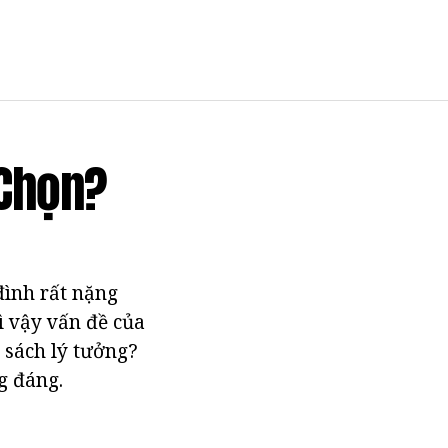
 Chọn?
 đình rất nặng
vì vậy vấn đề của
 sách lý tưởng?
g đáng.