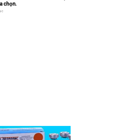
ựa chọn.
ạc