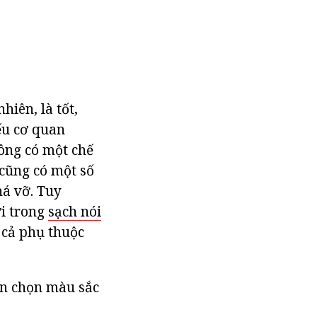
hiên, là tốt,
ếu cơ quan
hông có một chế
cũng có một số
á vỡ. Tuy
ơi trong
sạch nói
t cả phụ thuộc
ần chọn màu sắc