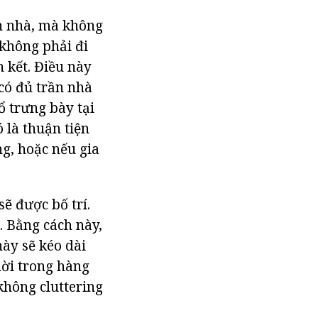
n nhà, mà không
 không phải đi
 kết. Điều này
 có đủ trần nhà
ổ trưng bày tại
 là thuận tiện
ng, hoặc nếu gia
ẽ được bố trí.
. Bằng cách này,
này sẽ kéo dài
hời trong hàng
không cluttering