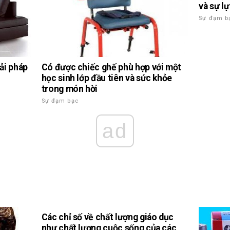
và sự l
Sự đạm b
iải pháp
Có được chiếc ghế phù hợp với một
học sinh lớp đầu tiên và sức khỏe
trong món hời
Sự đạm bạc
ad
Các chỉ số về chất lượng giáo dục
như chất lượng cuộc sống của các