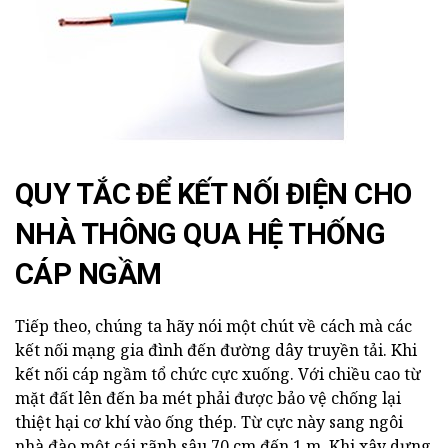
QUY TẮC ĐỂ KẾT NỐI ĐIỆN CHO
NHÀ THÔNG QUA HỆ THỐNG
CÁP NGẦM
Tiếp theo, chúng ta hãy nói một chút về cách mà các
kết nối mạng gia đình đến đường dây truyền tải. Khi
kết nối cáp ngầm tổ chức cực xuống. Với chiều cao từ
mặt đất lên đến ba mét phải được bảo vệ chống lại
thiệt hại cơ khí vào ống thép. Từ cực này sang ngôi
nhà đào một cái rãnh sâu 70 cm đến 1 m. Khi xây dựng