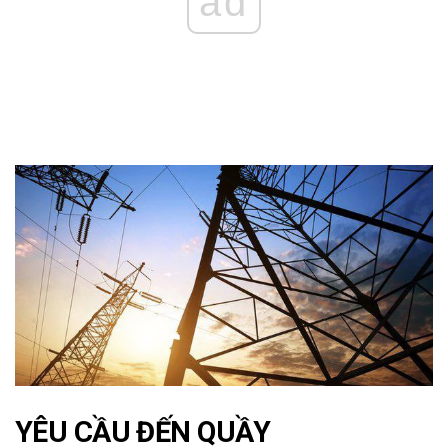
ad
YÊU CẦU ĐẾN QUẦY