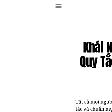
Khái 
Quy Tắ
Tất cả mọi ngườ
tắc và chuẩn mự