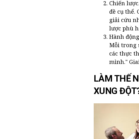
Chiến lược
đề cụ thể.
giải cứu n
lược phù h
Hành động.
Mỗi trong 
các thực t
mình." Gia
LÀM THẾ N
XUNG ĐỘT