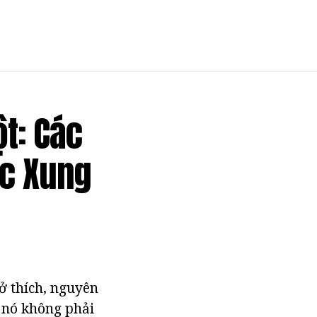
t: Các
ộc Xung
sở thích, nguyên
 nó không phải