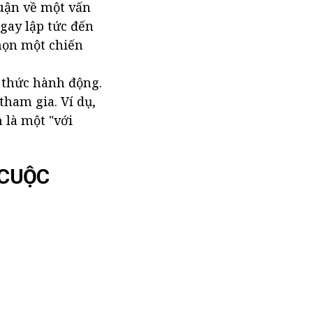
huận về một vấn
ngay lập tức đến
chọn một chiến
 thức hành động.
tham gia. Ví dụ,
 là một "với
 CUỘC