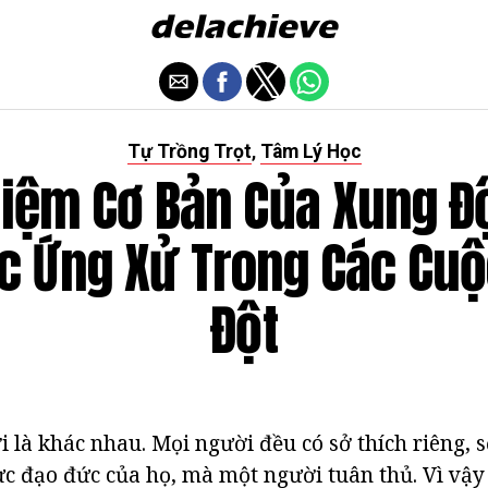
Tự Trồng Trọt
Tâm Lý Học
,
Niệm Cơ Bản Của Xung Độ
c Ứng Xử Trong Các Cu
Đột
i là khác nhau. Mọi người đều có sở thích riêng, 
c đạo đức của họ, mà một người tuân thủ. Vì vậy