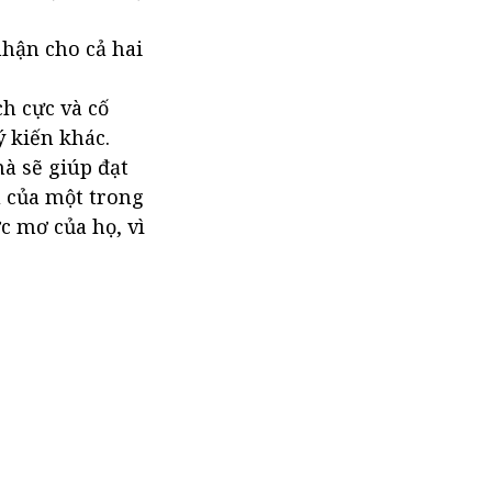
nhận cho cả hai
ch cực và cố
 kiến khác.
à sẽ giúp đạt
u của một trong
c mơ của họ, vì