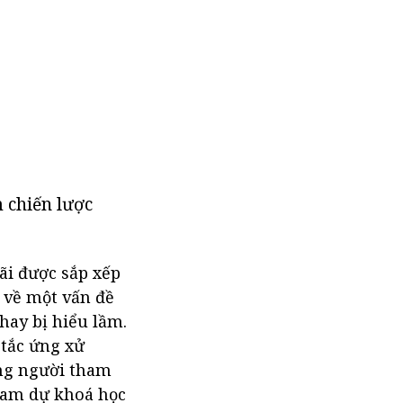
 chiến lược
ãi được sắp xếp
 về một vấn đề
hay bị hiểu lầm.
 tắc ứng xử
ững người tham
tham dự khoá học