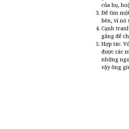
của họ, ho
Để tìm một
bên, vì nó
Cạnh tranh
gắng để ch
Hợp tác. V
được các m
những ngườ
vậy ông gi