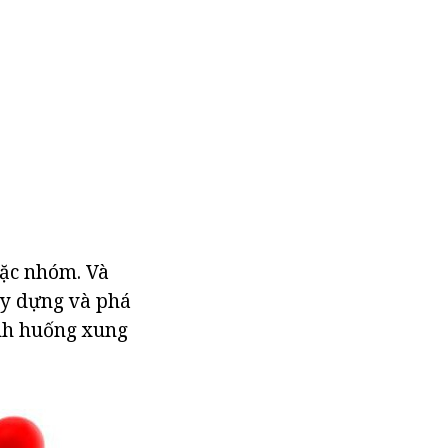
oặc nhóm. Và
xây dựng và phá
ình huống xung