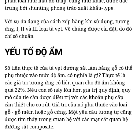
phân loại như mật độ thấp, cũng như khác, được đặc
trưng bởi shunting phong trào xuất khẩu-type.
Với sự đa dạng của cách xếp hàng khi sử dụng, tương
ứng, I, II và III loại tà vẹt. Về chúng được cài đặt, do đó
chỉ số chuẩn.
YẾU TỐ ĐỘ ẨM
Số tiền thực tế của tà vẹt đường sắt làm bằng gỗ có thể
phụ thuộc vào mức độ ẩm. có nghĩa là gì? Thực tế là
các giá trị tương ứng có liên quan cho độ ẩm không
quá 22%. Nếu con số này lớn hơn giá trị quy định, quy
mô của tie cần được điều trị với các khoản phụ cấp
cần thiết cho co rút. Giá trị của nó phụ thuộc vào loại
gỗ - gỗ mềm hoặc gỗ cứng. Một yêu cầu tương tự cũng
được tìm thấy trong quan hệ với các mặt cắt quan hệ
đường sắt composite.