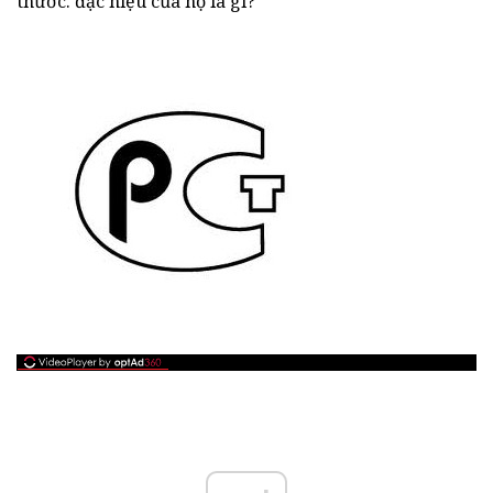
thước. đặc hiệu của họ là gì?