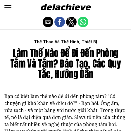
,
Thể Thao Và Thể Hình
Thiết Bị
Làm Thế Nào Để Đi Đến Phòng
Tắm Và Tắm? Đào Tạo, Các Quy
Tắc, Hướng Dẫn
Bạn có biết làm thế nào để đi đến phòng tắm? "Có
chuyện gì khó khăn về điều đó?" - Bạn hỏi. Ông ấm,
rửa sạch - và một bảng với nước giải khát. Trong thực
tế, nó là đại diện quá đơn giản. Slavs tổ tiên của chúng
ta biết rất nhiều về nghệ thuật của phòng tắm hơi.