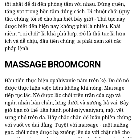
tốt nhất để đi đến phòng tắm với nhau. Đừng quên,
tăng vọt trong bồn tắm đúng cách. Di chuột chổi (quy
tắc, chúng tôi sẽ cho bạn biết bây giờ) - Thủ tục này
được biết đến hiện nay không phải là nhiều. Khái
niệm "roi chổi" là khá phù hợp. Đó là thủ tục là hữu
ích và dễ chịu, đầu tiên chúng ta phải xem xét các
pháp lệnh.
MASSAGE BROOMCORN
Đầu tiên thực hiện opahivanie nằm trên kệ. Do đó nó
được thực hiện việc tiêm không khí nóng. Massage
tiếp tục lắc. Nó được lắc chổi trên trần của cặp và
ngắn nhấn bàn chân, lưng dưới và xương bả vai. Bây
giờ bạn có thể tiến hành pohlestyvaniyam, một vết
sưng nhỏ trên da. Hãy chắc chắn để luân phiên chúng
với vuốt ve dai dẳng. Tuyệt vời massage - một miếng
gạc. chổi nóng được hạ xuống lên da với chặt chẽ cho