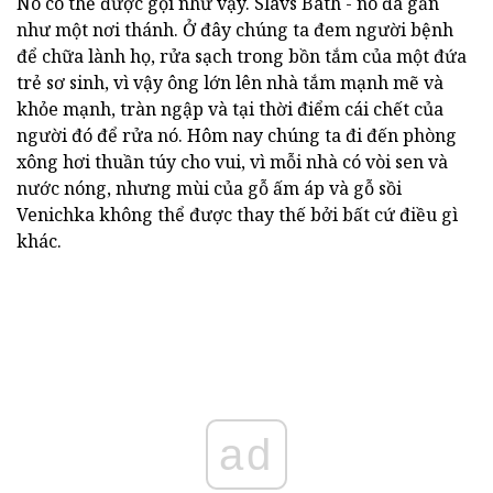
Nó có thể được gọi như vậy. Slavs Bath - nó đã gần
như một nơi thánh. Ở đây chúng ta đem người bệnh
để chữa lành họ, rửa sạch trong bồn tắm của một đứa
trẻ sơ sinh, vì vậy ông lớn lên nhà tắm mạnh mẽ và
khỏe mạnh, tràn ngập và tại thời điểm cái chết của
người đó để rửa nó. Hôm nay chúng ta đi đến phòng
xông hơi thuần túy cho vui, vì mỗi nhà có vòi sen và
nước nóng, nhưng mùi của gỗ ấm áp và gỗ sồi
Venichka không thể được thay thế bởi bất cứ điều gì
khác.
ad