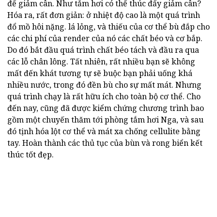
để giảm cân. Như tắm hơi có thể thúc đẩy giảm cân?
Hóa ra, rất đơn giản: ở nhiệt độ cao là một quá trình
đổ mồ hôi nặng. lá lỏng, và thiếu của cơ thể bù đắp cho
các chi phí của render của nó các chất béo và cơ bắp.
Do đó bắt đầu quá trình chất béo tách và đầu ra qua
các lỗ chân lông. Tất nhiên, rất nhiều bạn sẽ không
mất đến khát tương tự sẽ buộc bạn phải uống khá
nhiều nước, trong đó đền bù cho sự mất mát. Nhưng
quá trình chạy là rất hữu ích cho toàn bộ cơ thể. Cho
đến nay, cũng đã được kiểm chứng chương trình bao
gồm một chuyến thăm tới phòng tắm hơi Nga, và sau
đó tịnh hóa lột cơ thể và mát xa chống cellulite bằng
tay. Hoàn thành các thủ tục của bùn và rong biển kết
thúc tốt đẹp.