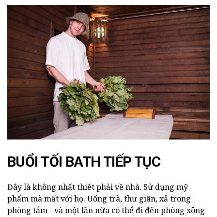
BUỔI TỐI BATH TIẾP TỤC
Đây là không nhất thiết phải về nhà. Sử dụng mỹ
phẩm mà mất với họ. Uống trà, thư giãn, xả trong
phòng tắm - và một lần nữa có thể đi đến phòng xông